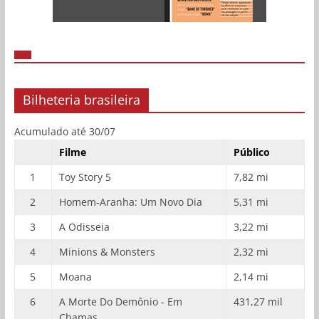
Bilheteria brasileira
Acumulado até 30/07
Filme
Público
1
Toy Story 5
7,82 mi
2
Homem-Aranha: Um Novo Dia
5,31 mi
3
A Odisseia
3,22 mi
4
Minions & Monsters
2,32 mi
5
Moana
2,14 mi
6
A Morte Do Demônio - Em
431,27 mil
Chamas