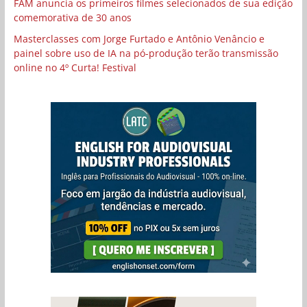
FAM anuncia os primeiros filmes selecionados de sua edição
comemorativa de 30 anos
Masterclasses com Jorge Furtado e Antônio Venâncio e
painel sobre uso de IA na pó-produção terão transmissão
online no 4º Curta! Festival