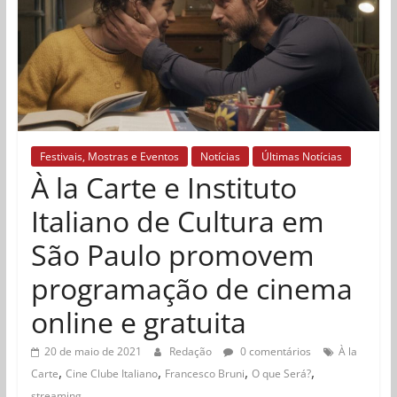
Festivais, Mostras e Eventos
Notícias
Últimas Notícias
À la Carte e Instituto
Italiano de Cultura em
São Paulo promovem
programação de cinema
online e gratuita
20 de maio de 2021
Redação
0 comentários
À la
,
,
,
,
Carte
Cine Clube Italiano
Francesco Bruni
O que Será?
streaming