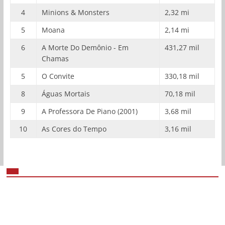
4
Minions & Monsters
2,32 mi
5
Moana
2,14 mi
6
A Morte Do Demônio - Em
431,27 mil
Chamas
5
O Convite
330,18 mil
8
Águas Mortais
70,18 mil
9
A Professora De Piano (2001)
3,68 mil
10
As Cores do Tempo
3,16 mil