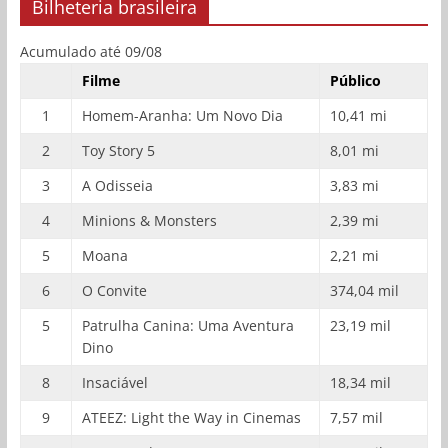
Bilheteria brasileira
Acumulado até 09/08
Filme
Público
1
Homem-Aranha: Um Novo Dia
10,41 mi
2
Toy Story 5
8,01 mi
3
A Odisseia
3,83 mi
4
Minions & Monsters
2,39 mi
5
Moana
2,21 mi
6
O Convite
374,04 mil
5
Patrulha Canina: Uma Aventura
23,19 mil
Dino
8
Insaciável
18,34 mil
9
ATEEZ: Light the Way in Cinemas
7,57 mil