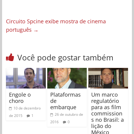
Circuito Spcine exibe mostra de cinema
português
→
Você pode gostar também
Engole o
Plataformas
Um marco
choro
de
regulatório
embarque
para as film
10 de dezembro
commission
26 de outubro de
de 2015
1
s no Brasil: a
2016
0
lição do
México