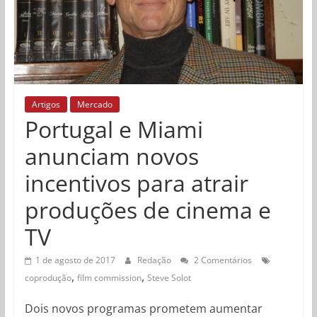
Artigos
Mercado
Portugal e Miami
anunciam novos
incentivos para atrair
produções de cinema e
TV
1 de agosto de 2017
Redação
2 Comentários
,
,
coprodução
film commission
Steve Solot
Dois novos programas prometem aumentar