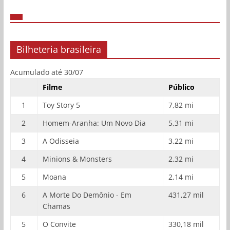
Bilheteria brasileira
Acumulado até 30/07
Filme
Público
1
Toy Story 5
7,82 mi
2
Homem-Aranha: Um Novo Dia
5,31 mi
3
A Odisseia
3,22 mi
4
Minions & Monsters
2,32 mi
5
Moana
2,14 mi
6
A Morte Do Demônio - Em
431,27 mil
Chamas
5
O Convite
330,18 mil