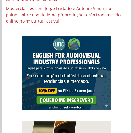
Masterclasses com Jorge Furtado e Antônio Venâncio e
painel sobre uso de IA na pó-produção terão transmissão
online no 4º Curta! Festival