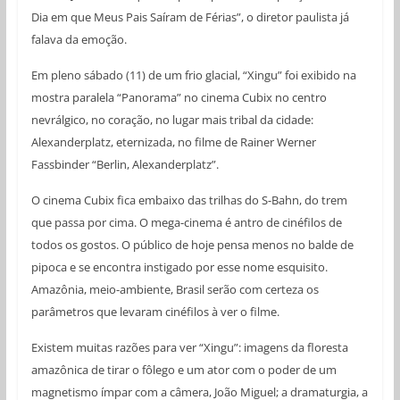
Dia em que Meus Pais Saíram de Férias”, o diretor paulista já
falava da emoção.
Em pleno sábado (11) de um frio glacial, “Xingu” foi exibido na
mostra paralela “Panorama” no cinema Cubix no centro
nevrálgico, no coração, no lugar mais tribal da cidade:
Alexanderplatz, eternizada, no filme de Rainer Werner
Fassbinder “Berlin, Alexanderplatz”.
O cinema Cubix fica embaixo das trilhas do S-Bahn, do trem
que passa por cima. O mega-cinema é antro de cinéfilos de
todos os gostos. O público de hoje pensa menos no balde de
pipoca e se encontra instigado por esse nome esquisito.
Amazônia, meio-ambiente, Brasil serão com certeza os
parâmetros que levaram cinéfilos à ver o filme.
Existem muitas razões para ver “Xingu”: imagens da floresta
amazônica de tirar o fôlego e um ator com o poder de um
magnetismo ímpar com a câmera, João Miguel; a dramaturgia, a