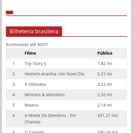
Bilheteria brasileira
Acumulado até 30/07
Filme
Público
1
Toy Story 5
7,82 mi
2
Homem-Aranha: Um Novo Dia
5,31 mi
3
A Odisseia
3,22 mi
4
Minions & Monsters
2,32 mi
5
Moana
2,14 mi
6
A Morte Do Demônio - Em
431,27 mil
Chamas
5
O Convite
330,18 mil