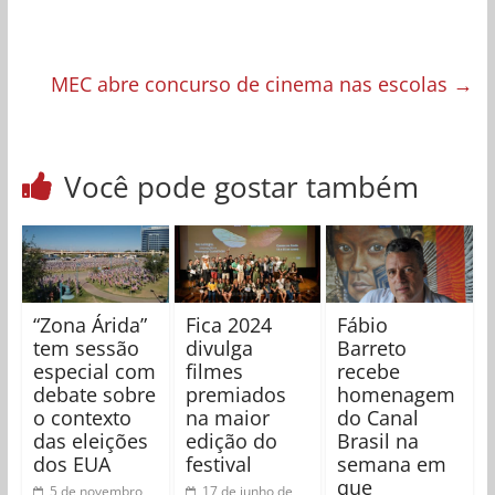
MEC abre concurso de cinema nas escolas
→
Você pode gostar também
“Zona Árida”
Fica 2024
Fábio
tem sessão
divulga
Barreto
especial com
filmes
recebe
debate sobre
premiados
homenagem
o contexto
na maior
do Canal
das eleições
edição do
Brasil na
dos EUA
festival
semana em
que
5 de novembro
17 de junho de