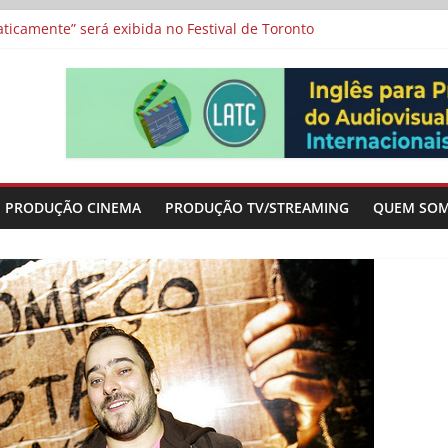
icamente” será exibida no Festival de Toronto
 protagonizam adaptação brasileira de série argentina para o cin
vismo e divide prêmio principal entre “Manas” e “O Agente Secreto”
-metragens sobre envelhecimento criados a partir de histórias de
a”, “Os Feiticeiros Inocentes” e filme-tributo de Wajda a Zbigniew
PRODUÇÃO CINEMA
PRODUÇÃO TV/STREAMING
QUEM SO