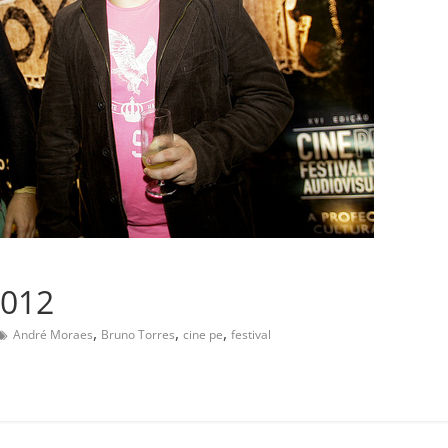
2012
,
,
,
André Moraes
Bruno Torres
cine pe
festival