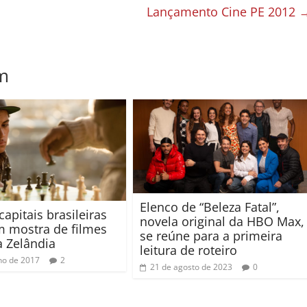
Lançamento Cine PE 2012
m
Elenco de “Beleza Fatal”,
apitais brasileiras
novela original da HBO Max,
 mostra de filmes
se reúne para a primeira
 Zelândia
leitura de roteiro
lho de 2017
2
21 de agosto de 2023
0