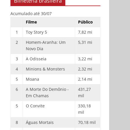
Bilheteria brasileira
Acumulado até 30/07
Filme
Público
1
Toy Story 5
7,82 mi
2
Homem-Aranha: Um
5,31 mi
Novo Dia
3
A Odisseia
3,22 mi
4
Minions & Monsters
2,32 mi
5
Moana
2,14 mi
6
A Morte Do Demônio -
431,27
Em Chamas
mil
5
O Convite
330,18
mil
8
Águas Mortais
70,18 mil