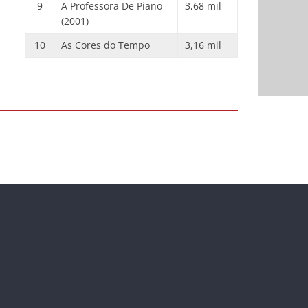
9
A Professora De Piano
3,68 mil
(2001)
10
As Cores do Tempo
3,16 mil