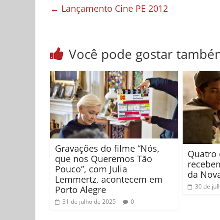
←
Lançamento Cine PE 2012
Você pode gostar també
Gravações do filme “Nós,
Quatro c
que nos Queremos Tão
recebem
Pouco”, com Julia
da Nova
Lemmertz, acontecem em
30 de ju
Porto Alegre
31 de julho de 2025
0