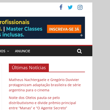
ema
 vida
 Cybulski
MOS
ANUNCIE
Últimas Notícias
Matheus Nachtergaele e Gregório Duvivier
protagonizam adaptação brasileira de série
argentina para o cinema
Noite dos Otelos pauta-se pelo
distributivismo e divide prêmio principal
entre “Manas” e “O Agente Secreto”