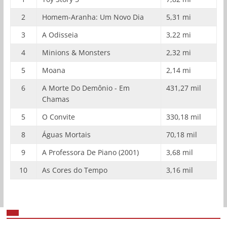
2
Homem-Aranha: Um Novo Dia
5,31 mi
3
A Odisseia
3,22 mi
4
Minions & Monsters
2,32 mi
5
Moana
2,14 mi
6
A Morte Do Demônio - Em
431,27 mil
Chamas
5
O Convite
330,18 mil
8
Águas Mortais
70,18 mil
9
A Professora De Piano (2001)
3,68 mil
10
As Cores do Tempo
3,16 mil