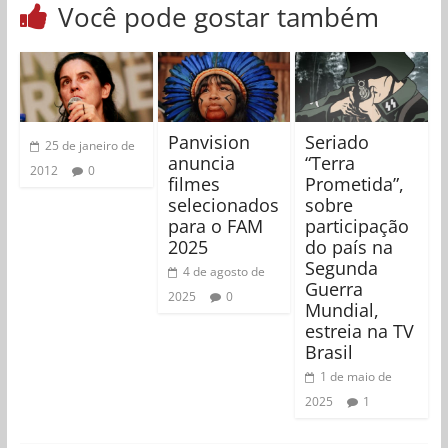
Você pode gostar também
Panvision
Seriado
25 de janeiro de
anuncia
“Terra
2012
0
filmes
Prometida”,
selecionados
sobre
para o FAM
participação
2025
do país na
Segunda
4 de agosto de
Guerra
2025
0
Mundial,
estreia na TV
Brasil
1 de maio de
2025
1