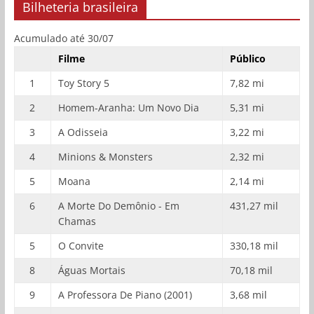
Bilheteria brasileira
Acumulado até 30/07
Filme
Público
1
Toy Story 5
7,82 mi
2
Homem-Aranha: Um Novo Dia
5,31 mi
3
A Odisseia
3,22 mi
4
Minions & Monsters
2,32 mi
5
Moana
2,14 mi
6
A Morte Do Demônio - Em
431,27 mil
Chamas
5
O Convite
330,18 mil
8
Águas Mortais
70,18 mil
9
A Professora De Piano (2001)
3,68 mil