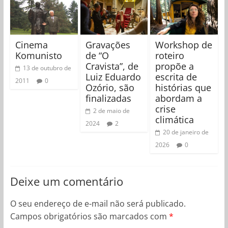
Cinema
Gravações
Workshop de
Komunisto
de “O
roteiro
Cravista”, de
propõe a
13 de outubro de
Luiz Eduardo
escrita de
2011
0
Ozório, são
histórias que
finalizadas
abordam a
crise
2 de maio de
climática
2024
2
20 de janeiro de
2026
0
Deixe um comentário
O seu endereço de e-mail não será publicado.
Campos obrigatórios são marcados com
*