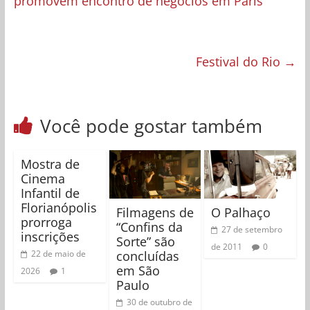
promovem encontro de negócios em Paris
Festival do Rio
→
Você pode gostar também
Mostra de
Cinema
Infantil de
Florianópolis
Filmagens de
O Palhaço
prorroga
“Confins da
27 de setembro
inscrições
Sorte” são
de 2011
0
concluídas
22 de maio de
em São
2026
1
Paulo
30 de outubro de