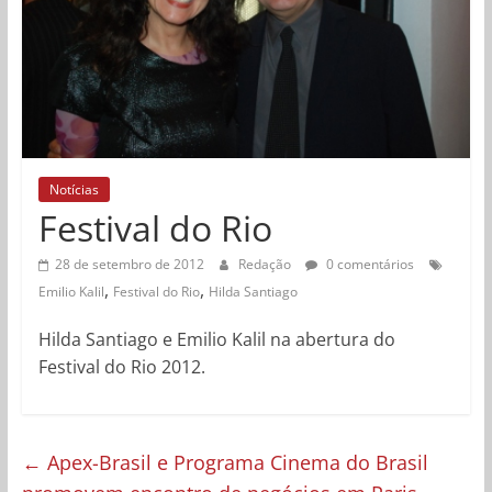
Notícias
Festival do Rio
28 de setembro de 2012
Redação
0 comentários
,
,
Emilio Kalil
Festival do Rio
Hilda Santiago
Hilda Santiago e Emilio Kalil na abertura do
Festival do Rio 2012.
←
Apex-Brasil e Programa Cinema do Brasil