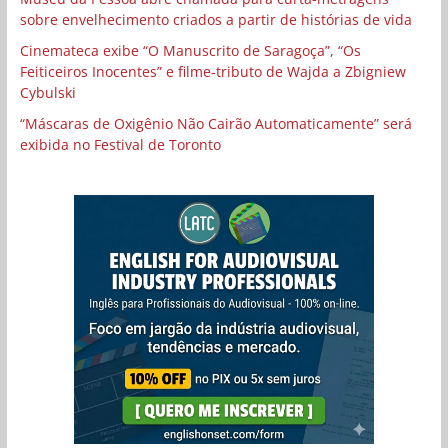
sobre envelhecimento criados a partir de histórias de vida
Cinemateca exibe “O Manuscrito de Saragoça”, “Os
Feiticeiros Inocentes” e filme-tributo de Wajda a Zbigniew
Cybulski
“Máscaras de Oxigênio Não Cairão Automaticamente” será
exibida no Festival de Toronto