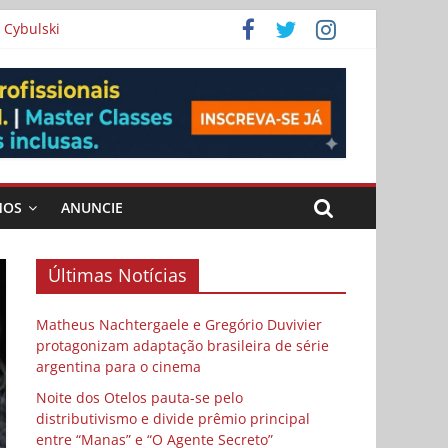
 Cybulski
ema
 vida
MOS
ANUNCIE
Últimas Notícias
Matheus Nachtergaele e Gregório Duvivier
protagonizam adaptação brasileira de série
argentina para o cinema
Noite dos Otelos pauta-se pelo
distributivismo e divide prêmio principal
entre “Manas” e “O Agente Secreto”