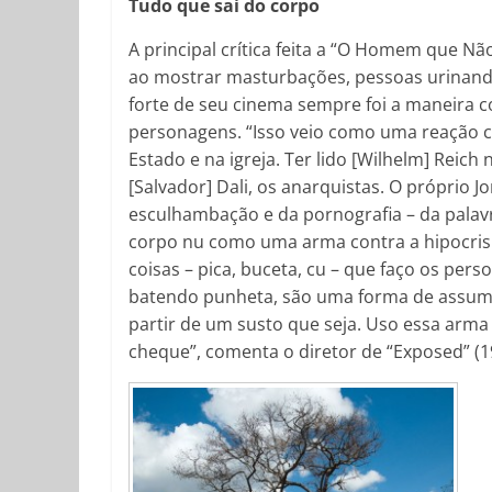
Tudo que sai do corpo
A principal crítica feita a “O Homem que N
ao mostrar masturbações, pessoas urinando
forte de seu cinema sempre foi a maneira c
personagens. “Isso veio como uma reação co
Estado e na igreja. Ter lido [Wilhelm] Reic
[Salvador] Dali, os anarquistas. O próprio 
esculhambação e da pornografia – da palavr
corpo nu como uma arma contra a hipocrisi
coisas – pica, buceta, cu – que faço os pe
batendo punheta, são uma forma de assumir
partir de um susto que seja. Uso essa arma 
cheque”, comenta o diretor de “Exposed” (1