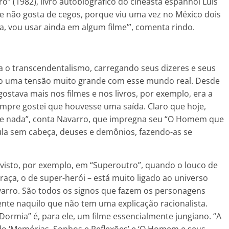
o” (1982), livro autobiográfico do cineasta espanhol Luis
 não gosta de cegos, porque viu uma vez no México dois
a, vou usar ainda em algum filme’”, comenta rindo.
 o transcendentalismo, carregando seus dizeres e seus
enho uma tensão muito grande com esse mundo real. Desde
ostava mais nos filmes e nos livros, por exemplo, era a
empre gostei que houvesse uma saída. Claro que hoje,
de nada”, conta Navarro, que impregna seu “O Homem que
a sem cabeça, deuses e demônios, fazendo-as se
 visto, por exemplo, em “Superoutro”, quando o louco de
aça, o de super-herói – está muito ligado ao universo
avarro. São todos os signos que fazem os personagens
nte naquilo que não tem uma explicação racionalista.
rmia” é, para ele, um filme essencialmente jungiano. “A