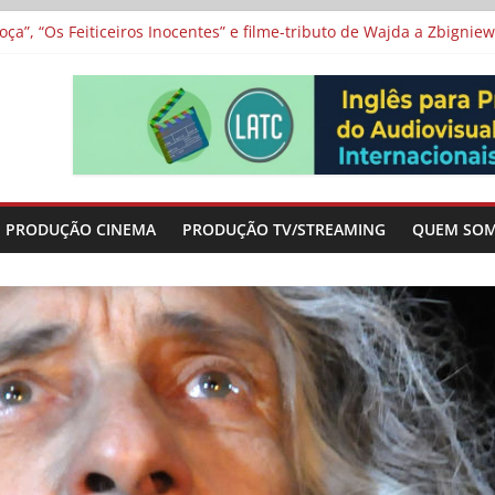
a”, “Os Feiticeiros Inocentes” e filme-tributo de Wajda a Zbigniew
icamente” será exibida no Festival de Toronto
 protagonizam adaptação brasileira de série argentina para o cin
vismo e divide prêmio principal entre “Manas” e “O Agente Secreto”
-metragens sobre envelhecimento criados a partir de histórias de
PRODUÇÃO CINEMA
PRODUÇÃO TV/STREAMING
QUEM SO