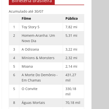
Bilheteria brasileira
Acumulado até 30/07
Filme
Público
1
Toy Story 5
7,82 mi
2
Homem-Aranha: Um
5,31 mi
Novo Dia
3
A Odisseia
3,22 mi
4
Minions & Monsters
2,32 mi
5
Moana
2,14 mi
6
A Morte Do Demônio -
431,27
Em Chamas
mil
5
O Convite
330,18
mil
8
Águas Mortais
70,18 mil