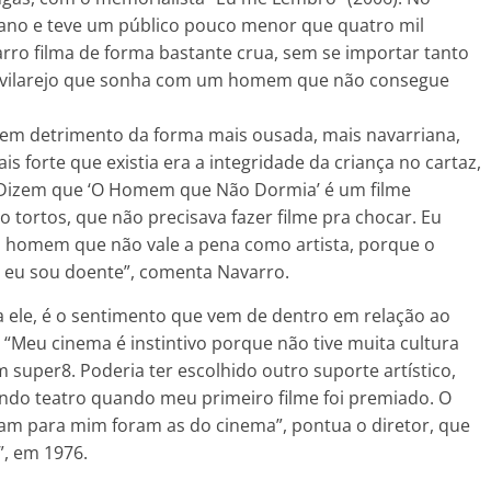
 ano e teve um público pouco menor que quatro mil
rro filma de forma bastante crua, sem se importar tanto
um vilarejo que sonha com um homem que não consegue
, em detrimento da forma mais ousada, mais navarriana,
is forte que existia era a integridade da criança no cartaz,
 Dizem que ‘O Homem que Não Dormia’ é um filme
 tortos, que não precisava fazer filme pra chocar. Eu
um homem que não vale a pena como artista, porque o
 E eu sou doente”, comenta Navarro.
a ele, é o sentimento que vem de dentro em relação ao
 “Meu cinema é instintivo porque não tive muita cultura
super8. Poderia ter escolhido outro suporte artístico,
zendo teatro quando meu primeiro filme foi premiado. O
ram para mim foram as do cinema”, pontua o diretor, que
”, em 1976.