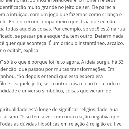
ndo ‘Memórias, Sonhos e Reflexões’ e ‘O Homem e seus
entificação muito grande no jeito de ser. Ele parecia
com a intuição, com um jogo que fazemos como criança e
-lo. Encontrei um companheiro que dizia que eu não
ia todas aquelas coisas. Por exemplo, se você está na rua
ificado, se passar pela esquerda, tem outro. Determinada
cê quer que aconteça. É um oráculo instantâneo, arcaico.
o edital”, explica.
ó é o que é porque foi feito agora. A ideia surgiu há 33
redenção, que passou por muitas transformações. Em
ganhou. “Só depois entendi que essa espera era
ilme. Daquele jeito, seria outra coisa e não teria tudo o
didade e universo simbólico, coisas que vieram de
ritualidade está longe de significar religiosidade. Sua
icalismo. “Isso tem a ver com uma reação negativa que
Todas as dúvidas filosóficas em relação à religião eu tive.