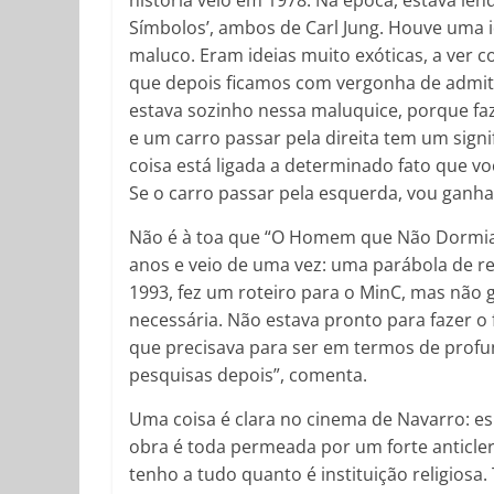
história veio em 1978. Na época, estava le
Símbolos’, ambos de Carl Jung. Houve uma id
maluco. Eram ideias muito exóticas, a ver 
que depois ficamos com vergonha de admiti
estava sozinho nessa maluquice, porque faz
e um carro passar pela direita tem um sign
coisa está ligada a determinado fato que vo
Se o carro passar pela esquerda, vou ganhar 
Não é à toa que “O Homem que Não Dormia” s
anos e veio de uma vez: uma parábola de 
1993, fez um roteiro para o MinC, mas não 
necessária. Não estava pronto para fazer o f
que precisava para ser em termos de profun
pesquisas depois”, comenta.
Uma coisa é clara no cinema de Navarro: espi
obra é toda permeada por um forte anticler
tenho a tudo quanto é instituição religiosa. 