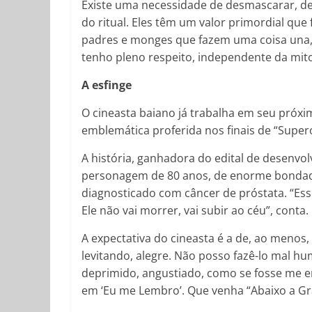
Existe uma necessidade de desmascarar, de 
do ritual. Eles têm um valor primordial qu
padres e monges que fazem uma coisa una, 
tenho pleno respeito, independente da mitol
A esfinge
O cineasta baiano já trabalha em seu próxim
emblemática proferida nos finais de “Sup
A história, ganhadora do edital de desenvo
personagem de 80 anos, de enorme bondade, 
diagnosticado com câncer de próstata. “Esse
Ele não vai morrer, vai subir ao céu”, conta.
A expectativa do cineasta é a de, ao menos, 
levitando, alegre. Não posso fazê-lo mal hu
deprimido, angustiado, como se fosse me enc
em ‘Eu me Lembro’. Que venha “Abaixo a Gr