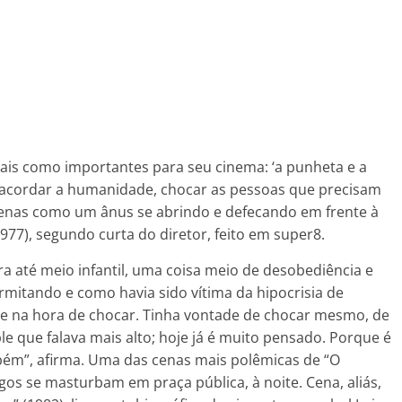
is como importantes para seu cinema: ‘a punheta e a
 acordar a humanidade, chocar as pessoas que precisam
enas como um ânus se abrindo e defecando em frente à
977), segundo curta do diretor, feito em super8.
era até meio infantil, uma coisa meio de desobediência e
rmitando e como havia sido vítima da hipocrisia de
re na hora de chocar. Tinha vontade de chocar mesmo, de
le que falava mais alto; hoje já é muito pensado. Porque é
mbém”, afirma. Uma das cenas mais polêmicas de “O
 se masturbam em praça pública, à noite. Cena, aliás,