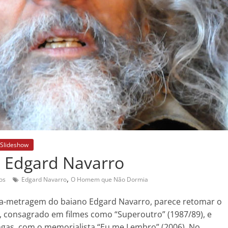
Slideshow
e Edgard Navarro
,
os
Edgard Navarro
O Homem que Não Dormia
-metragem do baiano Edgard Navarro, parece retomar o
a, consagrado em filmes como “Superoutro” (1987/89), e
ngas, com o memorialista “Eu me Lembro” (2006). No