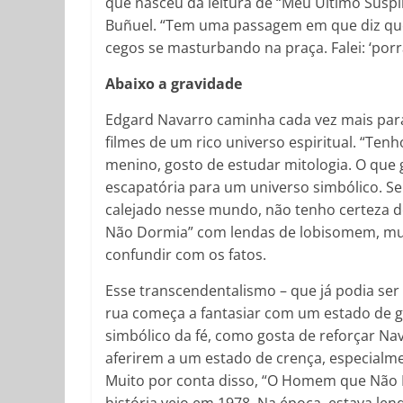
que nasceu da leitura de “Meu Último Suspir
Buñuel. “Tem uma passagem em que diz que
cegos se masturbando na praça. Falei: ‘porr
Abaixo a gravidade
Edgard Navarro caminha cada vez mais para
filmes de um rico universo espiritual. “T
menino, gosto de estudar mitologia. O que g
escapatória para um universo simbólico. S
calejado nesse mundo, não tenho certeza 
Não Dormia” com lendas de lobisomem, mul
confundir com os fatos.
Esse transcendentalismo – que já podia ser
rua começa a fantasiar com um estado de gr
simbólico da fé, como gosta de reforçar N
aferirem a um estado de crença, especialme
Muito por conta disso, “O Homem que Não Do