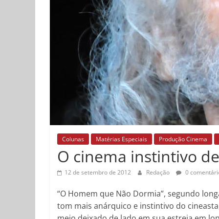
Colunas
Matérias Especiais
Produção Cinema
O cinema instintivo d
12 de setembro de 2012
Redação
0 comentári
“O Homem que Não Dormia”, segundo longa
tom mais anárquico e instintivo do cineast
meio deixado de lado em sua estreia em lo