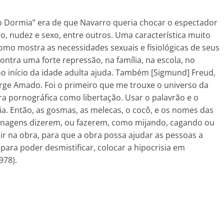
ão Dormia” era de que Navarro queria chocar o espectador
, nudez e sexo, entre outros. Uma característica muito
omo mostra as necessidades sexuais e fisiológicas de seus
ntra uma forte repressão, na família, na escola, no
h no início da idade adulta ajuda. Também [Sigmund] Freud,
Jorge Amado. Foi o primeiro que me trouxe o universo da
a pornográfica como libertação. Usar o palavrão e o
a. Então, as gosmas, as melecas, o cocô, e os nomes das
rsonagens dizerem, ou fazerem, como mijando, cagando ou
 na obra, para que a obra possa ajudar as pessoas a
para poder desmistificar, colocar a hipocrisia em
978).