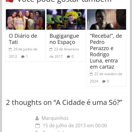
O Diário de
Bugigangue
“Receba!”, de
Tati
no Espaço
Pedro
Perazzo e
29 de junho de
23 de fevereiro
Rodrigo
2012
1
de 2017
0
Luna, entra
em cartaz
22 de outubro de
2024
0
2 thoughts on “
A Cidade é uma Só?
”
Marquinhos
15 de julho de 2013 em 00:00