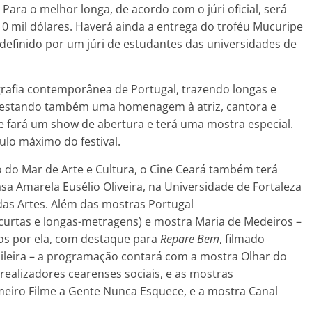
 Para o melhor longa, de acordo com o júri oficial, será
0 mil dólares. Haverá ainda a entrega do troféu Mucuripe
definido por um júri de estudantes das universidades de
rafia contemporânea de Portugal, trazendo longas e
prestando também uma homenagem à atriz, cantora e
e fará um show de abertura e terá uma mostra especial.
ítulo máximo do festival.
 do Mar de Arte e Cultura, o Cine Ceará também terá
asa Amarela Eusélio Oliveira, na Universidade de Fortaleza
 das Artes. Além das mostras Portugal
urtas e longas-metragens) e mostra Maria de Medeiros –
dos por ela, com destaque para
Repare Bem
, filmado
sileira – a programação contará com a mostra Olhar do
ealizadores cearenses sociais, e as mostras
rimeiro Filme a Gente Nunca Esquece, e a mostra Canal