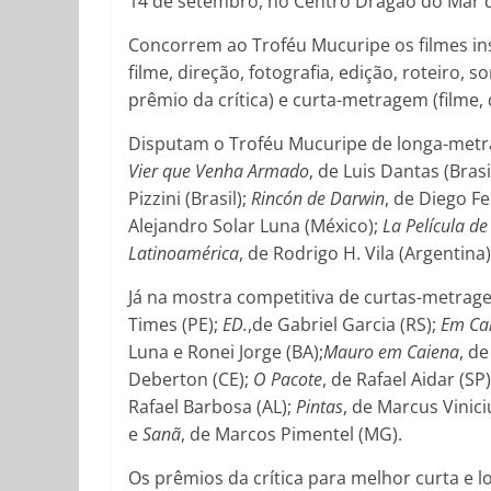
14 de setembro, no Centro Dragão do Mar de
Concorrem ao Troféu Mucuripe os filmes in
filme, direção, fotografia, edição, roteiro, so
prêmio da crítica) e curta-metragem (filme, 
Disputam o Troféu Mucuripe de longa-metr
Vier que Venha Armado
, de Luis Dantas (Brasi
Pizzini (Brasil);
Rincón de Darwin
, de Diego F
Alejandro Solar Luna (México);
La Película de
Latinoamérica
, de Rodrigo H. Vila (Argentina)
Já na mostra competitiva de curtas-metragen
Times (PE);
ED.
,de Gabriel Garcia (RS);
Em Ca
Luna e Ronei Jorge (BA);
Mauro em Caiena
, d
Deberton (CE);
O Pacote
, de Rafael Aidar (SP
Rafael Barbosa (AL);
Pintas
, de Marcus Vinic
e
Sanã
, de Marcos Pimentel (MG).
Os prêmios da crítica para melhor curta e