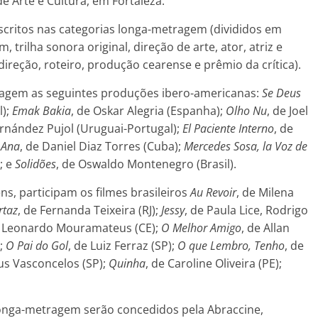
 Arte e Cultura, em Fortaleza.
scritos nas categorias longa-metragem (divididos em
m, trilha sonora original, direção de arte, ator, atriz e
direção, roteiro, produção cearense e prêmio da crítica).
agem as seguintes produções ibero-americanas:
Se Deus
l);
Emak Bakia
, de Oskar Alegria (Espanha);
Olho Nu
, de Joel
ernández Pujol (Uruguai-Portugal);
El Paciente Interno
, de
 Ana
, de Daniel Diaz Torres (Cuba);
Mercedes Sosa, la Voz de
; e
Solidões
, de Oswaldo Montenegro (Brasil).
s, participam os filmes brasileiros
Au Revoir
, de Milena
rtaz
, de Fernanda Teixeira (RJ);
Jessy
, de Paula Lice, Rodrigo
e Leonardo Mouramateus (CE);
O Melhor Amigo
, de Allan
);
O Pai do Gol
, de Luiz Ferraz (SP);
O que Lembro, Tenho
, de
ius Vasconcelos (SP);
Quinha
, de Caroline Oliveira (PE);
 longa-metragem serão concedidos pela Abraccine,