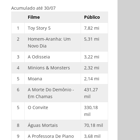
Acumulado até 30/07
Filme
Público
1
Toy Story 5
7,82 mi
2
Homem-Aranha: Um
5,31 mi
Novo Dia
3
A Odisseia
3,22 mi
4
Minions & Monsters
2,32 mi
5
Moana
2,14 mi
6
A Morte Do Demônio -
431,27
Em Chamas
mil
5
O Convite
330,18
mil
8
Águas Mortais
70,18 mil
9
A Professora De Piano
3,68 mil