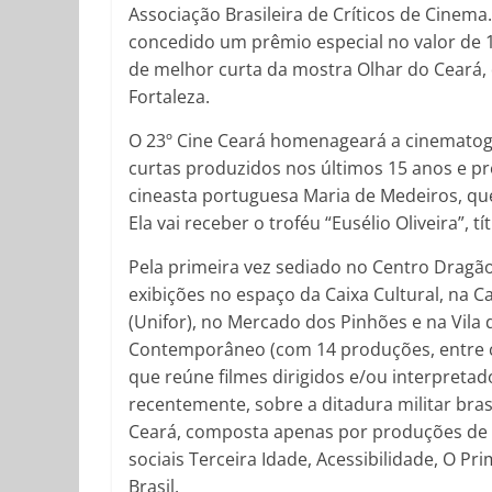
Associação Brasileira de Críticos de Cinema.
concedido um prêmio especial no valor de 1
de melhor curta da mostra Olhar do Ceará, 
Fortaleza.
O 23º Cine Ceará homenageará a cinematog
curtas produzidos nos últimos 15 anos e 
cineasta portuguesa Maria de Medeiros, qu
Ela vai receber o troféu “Eusélio Oliveira”, t
Pela primeira vez sediado no Centro Dragão
exibições no espaço da Caixa Cultural, na C
(Unifor), no Mercado dos Pinhões e na Vila
Contemporâneo (com 14 produções, entre c
que reúne filmes dirigidos e/ou interpreta
recentemente, sobre a ditadura militar bra
Ceará, composta apenas por produções de r
sociais Terceira Idade, Acessibilidade, O P
Brasil.