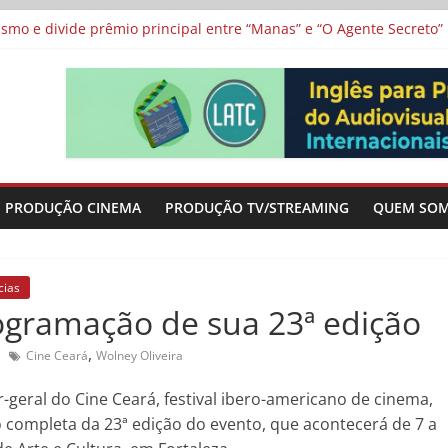
 protagonizam adaptação brasileira de série argentina para o cin
vismo e divide prêmio principal entre “Manas” e “O Agente Secreto”
 de Poker da Última Meia Década no Cinema e na TV
al Curta Cinema
lunos de escolas públicas
PRODUÇÃO CINEMA
PRODUÇÃO TV/STREAMING
QUEM SO
cias
ogramação de sua 23ª edição
,
Cine Ceará
Wolney Oliveira
-geral do Cine Ceará, festival ibero-americano de cinema,
 completa da 23ª edição do evento, que acontecerá de 7 a