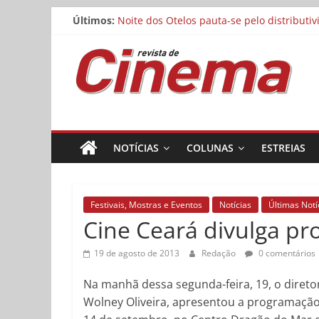
Matheus Nachtergaele e Gregório Duvivier
Pular
Últimos:
Noite dos Otelos pauta-se pelo distributi
para
Reflexo do Blefe: As Melhores Produções
o
Revista
Estão abertas as inscrições para o Festiv
conteúdo
Concurso Cine.Ema abre inscrições para a
de
Cinema
NOTÍCIAS
COLUNAS
ESTREIAS
Online
Festivais, Mostras e Eventos
Notícias
Últimas Notí
Cine Ceará divulga pr
19 de agosto de 2013
Redação
0 comentários
Na manhã dessa segunda-feira, 19, o diretor
Wolney Oliveira, apresentou a programação