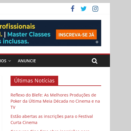
ema
MOS
ANUNCIE
Últimas Notícias
Reflexo do Blefe: As Melhores Produções de
Poker da Última Meia Década no Cinema e na
TV
Estão abertas as inscrições para o Festival
Curta Cinema