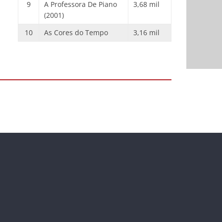
9
A Professora De Piano
3,68 mil
(2001)
10
As Cores do Tempo
3,16 mil