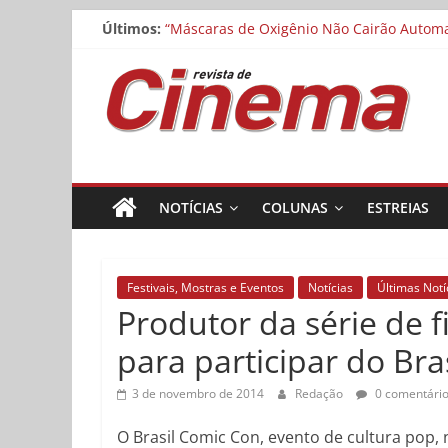
Pular
Cinemateca exibe “O Manuscrito de Saragoç
Últimos:
para
“Máscaras de Oxigênio Não Cairão Automat
o
Matheus Nachtergaele e Gregório Duvivier
Revista
Noite dos Otelos pauta-se pelo distributi
conteúdo
Museu da Pessoa abre chamada para curta
de
Cinema
NOTÍCIAS
COLUNAS
ESTREIAS
Online
Festivais, Mostras e Eventos
Notícias
Últimas Notí
Produtor da série de f
para participar do Bra
3 de novembro de 2014
Redação
0 comentári
O Brasil Comic Con, evento de cultura pop,