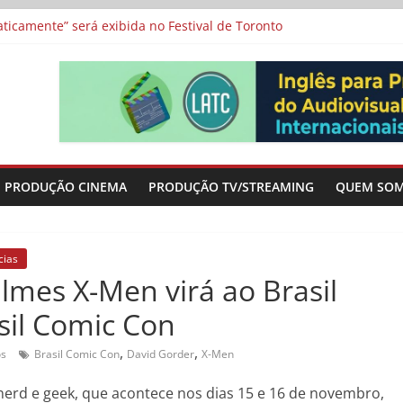
a”, “Os Feiticeiros Inocentes” e filme-tributo de Wajda a Zbigniew
icamente” será exibida no Festival de Toronto
 protagonizam adaptação brasileira de série argentina para o cin
vismo e divide prêmio principal entre “Manas” e “O Agente Secreto”
-metragens sobre envelhecimento criados a partir de histórias de
PRODUÇÃO CINEMA
PRODUÇÃO TV/STREAMING
QUEM SO
cias
ilmes X-Men virá ao Brasil
sil Comic Con
,
,
os
Brasil Comic Con
David Gorder
X-Men
 nerd e geek, que acontece nos dias 15 e 16 de novembro,