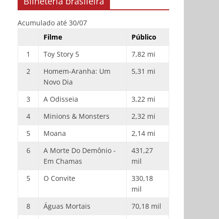
Bilheteria brasileira
Acumulado até 30/07
Filme
Público
1
Toy Story 5
7,82 mi
2
Homem-Aranha: Um
5,31 mi
Novo Dia
3
A Odisseia
3,22 mi
4
Minions & Monsters
2,32 mi
5
Moana
2,14 mi
6
A Morte Do Demônio -
431,27
Em Chamas
mil
5
O Convite
330,18
mil
8
Águas Mortais
70,18 mil