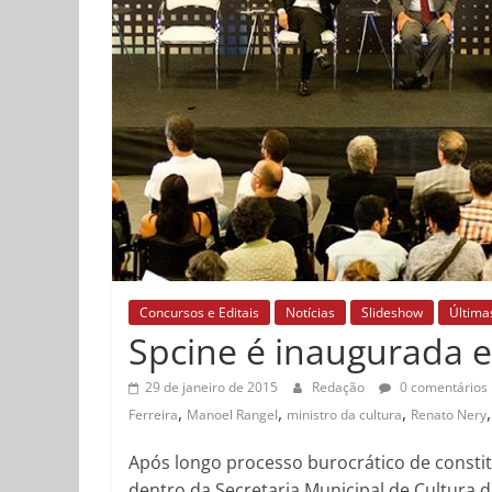
Concursos e Editais
Notícias
Slideshow
Última
Spcine é inaugurada e 
29 de janeiro de 2015
Redação
0 comentários
,
,
,
Ferreira
Manoel Rangel
ministro da cultura
Renato Nery
Após longo processo burocrático de constit
dentro da Secretaria Municipal de Cultura 