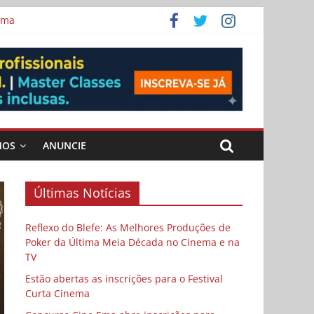
ema
MOS
ANUNCIE
Últimas Notícias
Reflexo do Blefe: As Melhores Produções de
Poker da Última Meia Década no Cinema e na
TV
Estão abertas as inscrições para o Festival
Curta Cinema