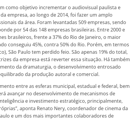
em como objetivo incrementar o audiovisual paulista e
 da empresa, ao longo de 2014, foi fazer um amplo
sionais da área. Foram levantadas 509 empresas, sendo
onde por 54 das 148 empresas brasileiras. Entre 2000 e
s brasileiros, frente a 37% do Rio de Janeiro, o maior
tado conseguiu 45%, contra 50% do Rio. Porém, em termos
o), São Paulo tem perdido feio. São apenas 19% do total,
retrizes da empresa está reverter essa situação. Há também
ramento da dramaturgia, o desenvolvimento entrosado
quilibrado da produção autoral e comercial.
timento entre as esferas municipal, estadual e federal, bem
erá avançar no desenvolvimento de mecanismos de
teligência e investimento estratégico, principalmente,
róprias”, aponta Renato Nery, coordenador de cinema da
 Paulo e um dos mais importantes colaboradores de