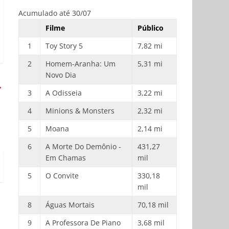
Acumulado até 30/07
Filme
Público
1
Toy Story 5
7,82 mi
2
Homem-Aranha: Um
5,31 mi
Novo Dia
→
3
A Odisseia
3,22 mi
4
Minions & Monsters
2,32 mi
5
Moana
2,14 mi
6
A Morte Do Demônio -
431,27
Em Chamas
mil
5
O Convite
330,18
mil
8
Águas Mortais
70,18 mil
9
A Professora De Piano
3,68 mil