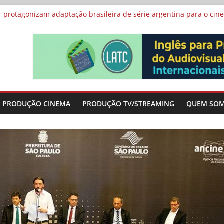
 protagonizam adaptação brasileira de série argentina para o cin
vismo e divide prêmio principal entre “Manas” e “O Agente Secreto”
 de Poker da Última Meia Década no Cinema e na TV
al Curta Cinema
lunos de escolas públicas
PRODUÇÃO CINEMA
PRODUÇÃO TV/STREAMING
QUEM SO