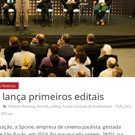
s Notícias
lança primeiros editais
,
,
,
,
Alfredo Manevy
Ancine
edital
Fundo Setorial do Audiovisual – FSA
Juca
,
SPCine
uição, a Spcine, empresa de cinema paulista, gestada
de São Paulo, em 2014, foi inaugurada ontem, 28/01, na