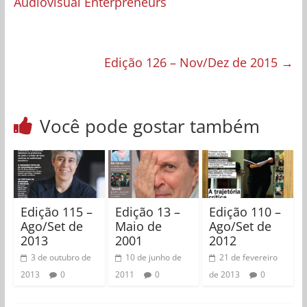
Audiovisual Enterpreneurs
Edição 126 – Nov/Dez de 2015
→
Você pode gostar também
Edição 115 –
Edição 13 –
Edição 110 –
Ago/Set de
Maio de
Ago/Set de
2013
2001
2012
3 de outubro de
10 de junho de
21 de fevereiro
2013
0
2011
0
de 2013
0