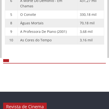
6
A Morte Do Demônio - Em
431,27 mil
Chamas
5
O Convite
330,18 mil
8
Águas Mortais
70,18 mil
9
A Professora De Piano (2001)
3,68 mil
10
As Cores do Tempo
3,16 mil
Revista de Cinema