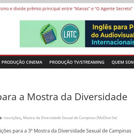
vismo e divide prêmio principal entre “Manas” e “O Agente Secreto”
 de Poker da Última Meia Década no Cinema e na TV
al Curta Cinema
lunos de escolas públicas
 protagonizam adaptação brasileira de série argentina para o cin
PRODUÇÃO CINEMA
PRODUÇÃO TV/STREAMING
QUEM SO
 para a Mostra da Diversidade
,
inscrições
Mostra da Diversidade Sexual de Campinas (MoDive-Se)
crições para a 3ª Mostra da Diversidade Sexual de Campinas