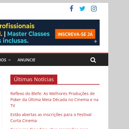
ema
MOS
ANUNCIE
Últimas Notícias
Reflexo do Blefe: As Melhores Produções de
Poker da Última Meia Década no Cinema e na
TV
Estão abertas as inscrições para o Festival
Curta Cinema