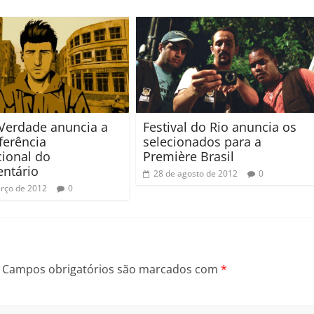
Verdade anuncia a
Festival do Rio anuncia os
ferência
selecionados para a
cional do
Première Brasil
ntário
28 de agosto de 2012
0
rço de 2012
0
Campos obrigatórios são marcados com
*