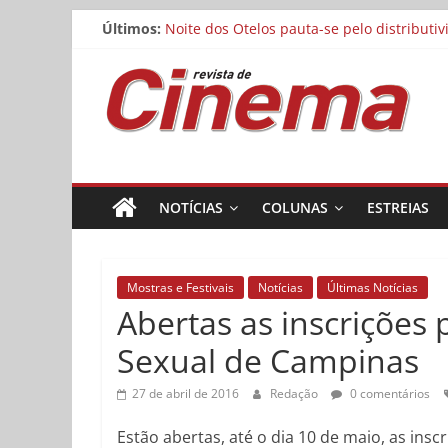
Pular
Últimos:
Noite dos Otelos pauta-se pelo distributi
para
Reflexo do Blefe: As Melhores Produções
o
Revista
Estão abertas as inscrições para o Festiv
conteúdo
Concurso Cine.Ema abre inscrições para a
Matheus Nachtergaele e Gregório Duvivier
de
Cinema
NOTÍCIAS
COLUNAS
ESTREIAS
Online
Mostras e Festivais
Notícias
Últimas Notícias
Abertas as inscrições
Sexual de Campinas
27 de abril de 2016
Redação
0 comentários
Estão abertas, até o dia 10 de maio, as ins