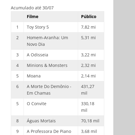
Acumulado até 30/07
Filme
Público
1
Toy Story 5
7,82 mi
2
Homem-Aranha: Um
5,31 mi
Novo Dia
3
A Odisseia
3,22 mi
4
Minions & Monsters
2,32 mi
5
Moana
2,14 mi
6
A Morte Do Demônio -
431,27
Em Chamas
mil
5
O Convite
330,18
mil
8
Águas Mortais
70,18 mil
9
A Professora De Piano
3,68 mil