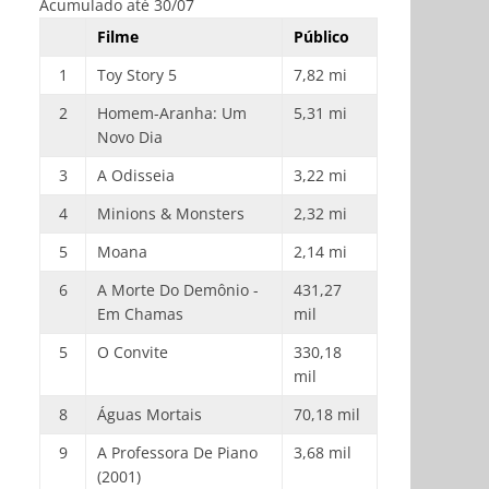
Acumulado até 30/07
Filme
Público
1
Toy Story 5
7,82 mi
2
Homem-Aranha: Um
5,31 mi
Novo Dia
3
A Odisseia
3,22 mi
4
Minions & Monsters
2,32 mi
5
Moana
2,14 mi
6
A Morte Do Demônio -
431,27
Em Chamas
mil
5
O Convite
330,18
mil
8
Águas Mortais
70,18 mil
9
A Professora De Piano
3,68 mil
(2001)