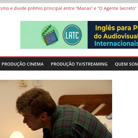
vismo e divide prêmio principal entre “Manas” e “O Agente Secreto”
-metragens sobre envelhecimento criados a partir de histórias de
al Curta Cinema
lunos de escolas públicas
 protagonizam adaptação brasileira de série argentina para o cin
PRODUÇÃO CINEMA
PRODUÇÃO TV/STREAMING
QUEM SO