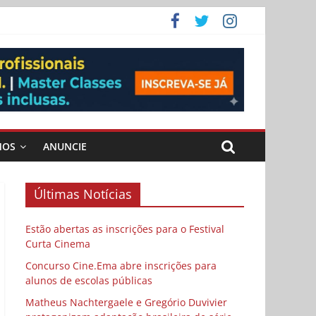
 vida
ema
MOS
ANUNCIE
Últimas Notícias
Estão abertas as inscrições para o Festival
Curta Cinema
Concurso Cine.Ema abre inscrições para
alunos de escolas públicas
Matheus Nachtergaele e Gregório Duvivier