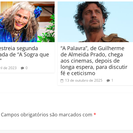
 estreia segunda
“A Palavra”, de Guilherme
da de “A Sogra que
de Almeida Prado, chega
”
aos cinemas, depois de
longa espera, para discutir
il de 2023
0
fé e ceticismo
13 de outubro de 2025
1
Campos obrigatórios são marcados com
*