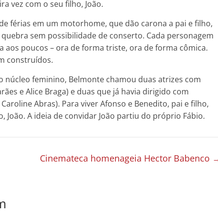
a vez com o seu filho, João.
de férias em um motorhome, que dão carona a pai e filho,
, quebra sem possibilidade de conserto. Cada personagem
a aos poucos – ora de forma triste, ora de forma cômica.
am construídos.
o núcleo feminino, Belmonte chamou duas atrizes com
ães e Alice Braga) e duas que já havia dirigido com
roline Abras). Para viver Afonso e Benedito, pai e filho,
 João. A ideia de convidar João partiu do próprio Fábio.
Cinemateca homenageia Hector Babenco
m