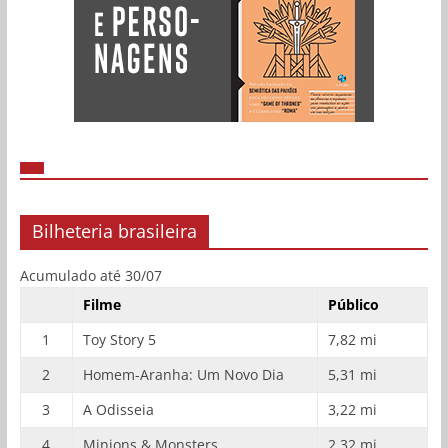
Bilheteria brasileira
Acumulado até 30/07
Filme
Público
1
Toy Story 5
7,82 mi
2
Homem-Aranha: Um Novo Dia
5,31 mi
3
A Odisseia
3,22 mi
4
Minions & Monsters
2,32 mi