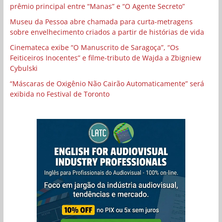
prêmio principal entre “Manas” e “O Agente Secreto”
Museu da Pessoa abre chamada para curta-metragens
sobre envelhecimento criados a partir de histórias de vida
Cinemateca exibe “O Manuscrito de Saragoça”, “Os
Feiticeiros Inocentes” e filme-tributo de Wajda a Zbigniew
Cybulski
“Máscaras de Oxigênio Não Cairão Automaticamente” será
exibida no Festival de Toronto