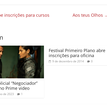
e inscrições para cursos
Aos teus Olhos
m
Festival Primeiro Plano abre
inscrições para oficina
9 de dezembro de 2014
0
olicial “Negociador”
 no Prime video
lho de 2023
1