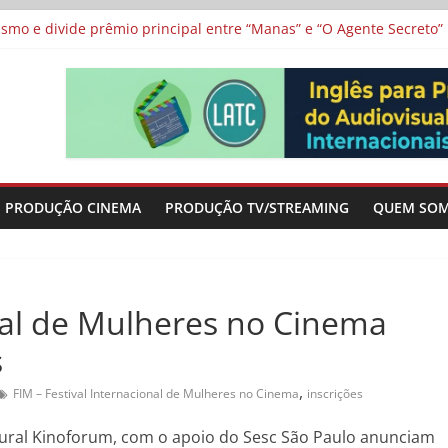
 protagonizam adaptação brasileira de série argentina para o cin
vismo e divide prêmio principal entre “Manas” e “O Agente Secreto”
 de Poker da Última Meia Década no Cinema e na TV
al Curta Cinema
lunos de escolas públicas
PRODUÇÃO CINEMA
PRODUÇÃO TV/STREAMING
QUEM SO
onal de Mulheres no Cinema
s
,
FIM – Festival Internacional de Mulheres no Cinema
inscrições
tural Kinoforum, com o apoio do Sesc São Paulo anunciam