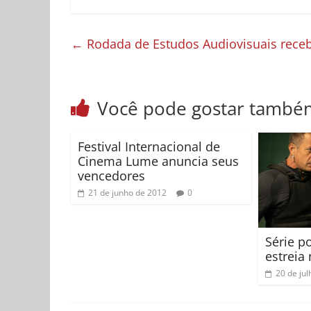
←
Rodada de Estudos Audiovisuais receb
Você pode gostar també
Festival Internacional de
Cinema Lume anuncia seus
vencedores
21 de junho de 2012
0
Série p
estreia
20 de ju