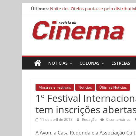
Matheus Nachtergaele e Gregório Duvivier
Pular
Últimos:
Noite dos Otelos pauta-se pelo distributi
para
Reflexo do Blefe: As Melhores Produções
o
Revista
Estão abertas as inscrições para o Festiv
conteúdo
Concurso Cine.Ema abre inscrições para a
de
Cinema
NOTÍCIAS
COLUNAS
ESTREIAS
Online
Mostras e Festivais
Notícias
Últimas Notícias
1º Festival Internaci
tem inscrições aberta
11 de abril de 2018
Redação
0 comentários
A Avon, a Casa Redonda e a Associação Cul