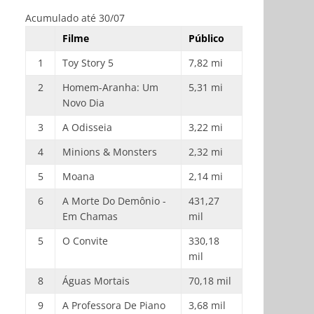
Acumulado até 30/07
Filme
Público
1
Toy Story 5
7,82 mi
2
Homem-Aranha: Um
5,31 mi
Novo Dia
3
A Odisseia
3,22 mi
4
Minions & Monsters
2,32 mi
5
Moana
2,14 mi
6
A Morte Do Demônio -
431,27
Em Chamas
mil
5
O Convite
330,18
mil
8
Águas Mortais
70,18 mil
9
A Professora De Piano
3,68 mil