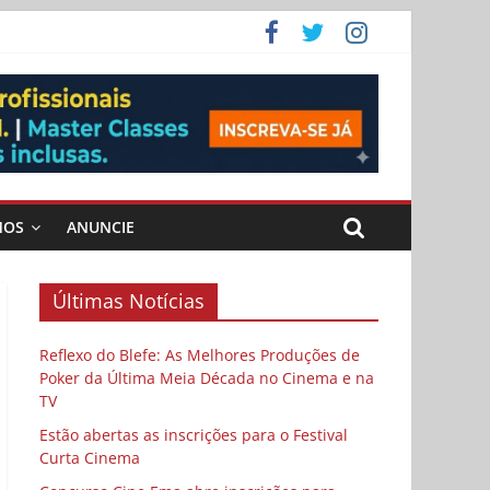
ema
MOS
ANUNCIE
Últimas Notícias
Reflexo do Blefe: As Melhores Produções de
Poker da Última Meia Década no Cinema e na
TV
Estão abertas as inscrições para o Festival
Curta Cinema