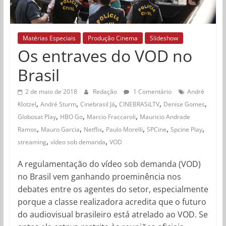
Matérias Especiais
Produção Cinema
Slideshow
Os entraves do VOD no
Brasil
2 de maio de 2018
Redação
1 Comentário
André
,
,
,
,
,
Klotzel
André Sturm
Cinebrasil Já
CINEBRASiLTV
Denise Gomes
,
,
,
Globosat Play
HBO Go
Marcio Fraccaroli
Mauricio Andrade
,
,
,
,
,
,
Ramos
Mauro Garcia
Netflix
Paulo Morelli
SPCine
Spcine Play
,
,
streaming
vídeo sob demanda
VOD
A regulamentação do vídeo sob demanda (VOD)
no Brasil vem ganhando proeminência nos
debates entre os agentes do setor, especialmente
porque a classe realizadora acredita que o futuro
do audiovisual brasileiro está atrelado ao VOD. Se