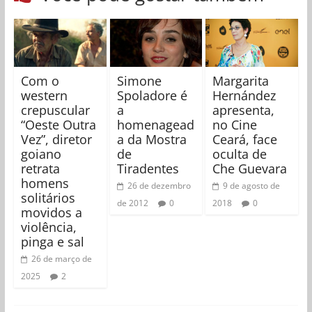
Com o
Simone
Margarita
western
Spoladore é
Hernández
crepuscular
a
apresenta,
“Oeste Outra
homenagead
no Cine
Vez”, diretor
a da Mostra
Ceará, face
goiano
de
oculta de
retrata
Tiradentes
Che Guevara
homens
26 de dezembro
9 de agosto de
solitários
de 2012
0
2018
0
movidos a
violência,
pinga e sal
26 de março de
2025
2