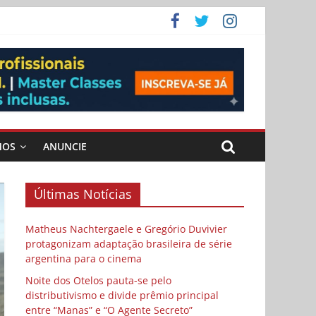
 Cybulski
ema
 vida
MOS
ANUNCIE
Últimas Notícias
Matheus Nachtergaele e Gregório Duvivier
protagonizam adaptação brasileira de série
argentina para o cinema
Noite dos Otelos pauta-se pelo
distributivismo e divide prêmio principal
entre “Manas” e “O Agente Secreto”