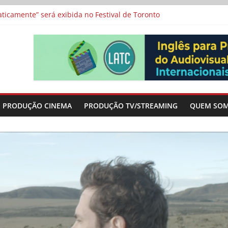
a”, “Os Feiticeiros Inocentes” e filme-tributo de Wajda a Zbigniew
icamente” será exibida no Festival de Toronto
 protagonizam adaptação brasileira de série argentina para o cin
vismo e divide prêmio principal entre “Manas” e “O Agente Secreto”
-metragens sobre envelhecimento criados a partir de histórias de
PRODUÇÃO CINEMA
PRODUÇÃO TV/STREAMING
QUEM SO