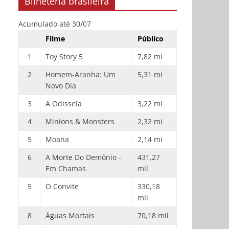
Bilheteria brasileira
Acumulado até 30/07
Filme
Público
1
Toy Story 5
7,82 mi
2
Homem-Aranha: Um
5,31 mi
Novo Dia
3
A Odisseia
3,22 mi
4
Minions & Monsters
2,32 mi
5
Moana
2,14 mi
6
A Morte Do Demônio -
431,27
Em Chamas
mil
5
O Convite
330,18
mil
8
Águas Mortais
70,18 mil