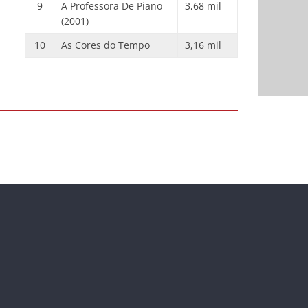
9
A Professora De Piano
3,68 mil
(2001)
10
As Cores do Tempo
3,16 mil