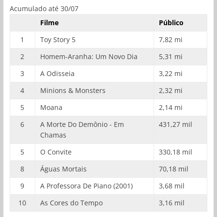
Acumulado até 30/07
Filme
Público
1
Toy Story 5
7,82 mi
2
Homem-Aranha: Um Novo Dia
5,31 mi
3
A Odisseia
3,22 mi
4
Minions & Monsters
2,32 mi
5
Moana
2,14 mi
6
A Morte Do Demônio - Em
431,27 mil
Chamas
5
O Convite
330,18 mil
8
Águas Mortais
70,18 mil
9
A Professora De Piano (2001)
3,68 mil
10
As Cores do Tempo
3,16 mil