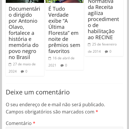
Normativa
da Receita
Documentári
É Tudo
agiliza
o dirigido
Verdade
procediment
por Antonio
exibe “A
o de
Olavo,
Última
habilitação
fortalece a
Floresta” em
ao RECINE
história e
noite de
memória do
prêmios sem
25 de fevereiro
povo negro
favoritos
de 2014
0
no Brasil
16 de abril de
27 de maio de
2021
0
2024
0
Deixe um comentário
O seu endereço de e-mail não será publicado.
Campos obrigatórios são marcados com
*
Comentário
*