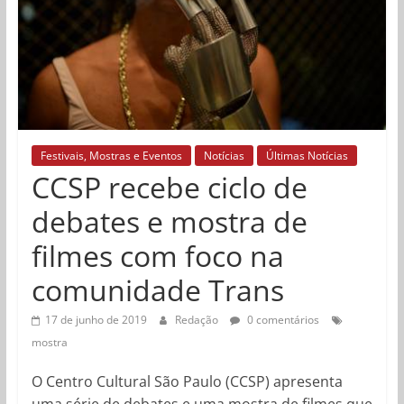
Festivais, Mostras e Eventos
Notícias
Últimas Notícias
CCSP recebe ciclo de
debates e mostra de
filmes com foco na
comunidade Trans
17 de junho de 2019
Redação
0 comentários
mostra
O Centro Cultural São Paulo (CCSP) apresenta
uma série de debates e uma mostra de filmes que