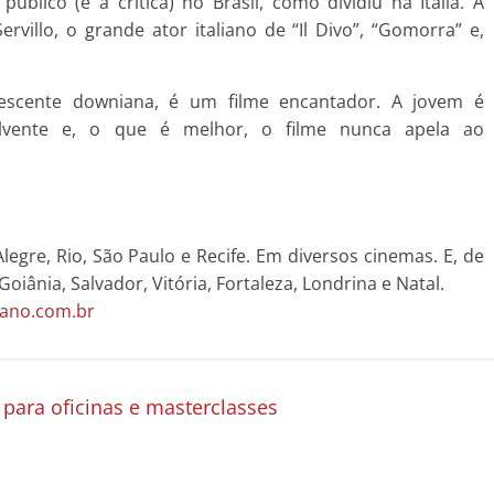
úblico (e a crítica) no Brasil, como dividiu na Itália. A
villo, o grande ator italiano de “Il Divo”, “Gomorra” e,
lescente downiana, é um filme encantador. A jovem é
volvente e, o que é melhor, o filme nunca apela ao
 Alegre, Rio, São Paulo e Recife. Em diversos cinemas. E, de
oiânia, Salvador, Vitória, Fortaleza, Londrina e Natal.
iano.com.br
 para oficinas e masterclasses