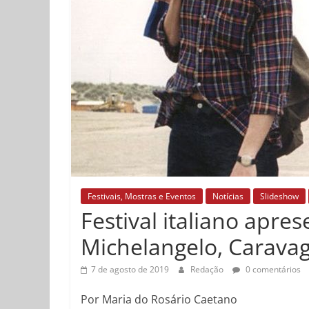
Festivais, Mostras e Eventos
Notícias
Slideshow
Festival italiano apre
Michelangelo, Caravag
7 de agosto de 2019
Redação
0 comentários
Por Maria do Rosário Caetano