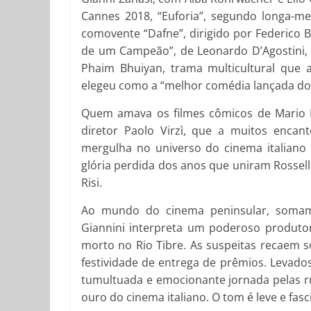
Cannes 2018, “Euforia”, segundo longa-me
comovente “Dafne”, dirigido por Federico
de um Campeão”, de Leonardo D’Agostini, “E
Phaim Bhuiyan, trama multicultural que a
elegeu como a “melhor comédia lançada do
Quem amava os filmes cômicos de Mario Mo
diretor Paolo Virzì, que a muitos encan
mergulha no universo do cinema italiano
glória perdida dos anos que uniram Rossellini
Risi.
Ao mundo do cinema peninsular, somam-s
Giannini interpreta um poderoso produto
morto no Rio Tibre. As suspeitas recaem so
festividade de entrega de prêmios. Levados
tumultuada e emocionante jornada pelas ru
ouro do cinema italiano. O tom é leve e fasc