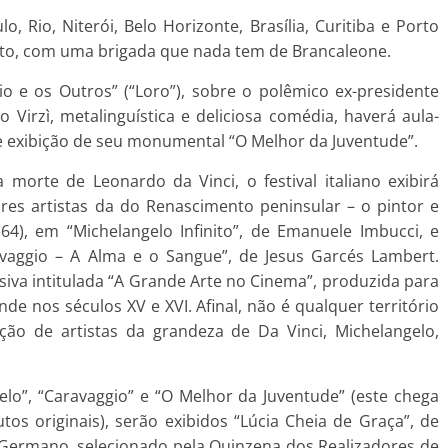
 Rio, Niterói, Belo Horizonte, Brasília, Curitiba e Porto
gosto, com uma brigada que nada tem de Brancaleone.
io e os Outros” (“Loro”), sobre o polêmico ex-presidente
lo Virzì, metalinguística e deliciosa comédia, haverá aula-
 exibição de seu monumental “O Melhor da Juventude”.
morte de Leonardo da Vinci, o festival italiano exibirá
es artistas da do Renascimento peninsular – o pintor e
64), em “Michelangelo Infinito”, de Emanuele Imbucci, e
avaggio – A Alma e o Sangue”, de Jesus Garcés Lambert.
visiva intitulada “A Grande Arte no Cinema”, produzida para
de nos séculos XV e XVI. Afinal, não é qualquer território
ão de artistas da grandeza de Da Vinci, Michelangelo,
elo”, “Caravaggio” e “O Melhor da Juventude” (este chega
s originais), serão exibidos “Lúcia Cheia de Graça”, de
 Germano, selecionado pela Quinzena dos Realizadores de