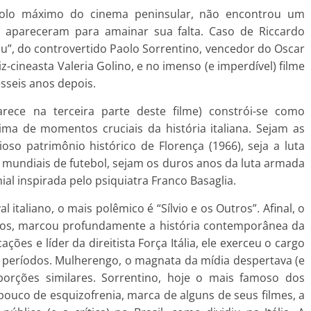
mbolo máximo do cinema peninsular, não encontrou um
s apareceram para amainar sua falta. Caso de Riccardo
 Eu”, do controvertido Paolo Sorrentino, vencedor do Oscar
z-cineasta Valeria Golino, e no imenso (e imperdível) filme
sseis anos depois.
rece na terceira parte deste filme) constrói-se como
ima de momentos cruciais da história italiana. Sejam as
so patrimônio histórico de Florença (1966), seja a luta
mundiais de futebol, sejam os duros anos da luta armada
al inspirada pelo psiquiatra Franco Basaglia.
 italiano, o mais polêmico é “Sílvio e os Outros”. Afinal, o
 anos, marcou profundamente a história contemporânea da
es e líder da direitista Força Itália, ele exerceu o cargo
 períodos. Mulherengo, o magnata da mídia despertava (e
orções similares. Sorrentino, hoje o mais famoso dos
pouco de esquizofrenia, marca de alguns de seus filmes, a