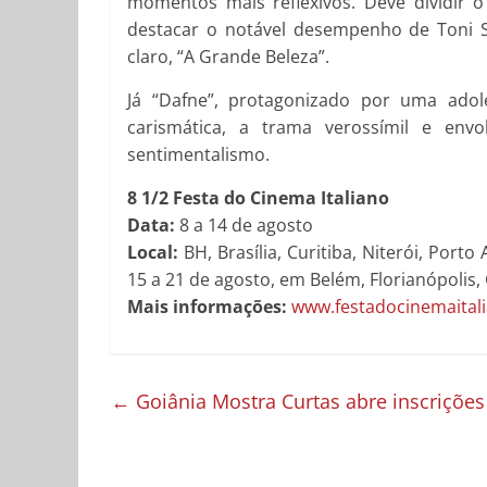
momentos mais reflexivos. Deve dividir o p
destacar o notável desempenho de Toni Ser
claro, “A Grande Beleza”.
Já “Dafne”, protagonizado por uma ado
carismática, a trama verossímil e en
sentimentalismo.
8 1/2 Festa do Cinema Italiano
Data:
8 a 14 de agosto
Local:
BH, Brasília, Curitiba, Niterói, Porto
15 a 21 de agosto, em Belém, Florianópolis, G
Mais informações:
www.festadocinemaital
←
Goiânia Mostra Curtas abre inscrições