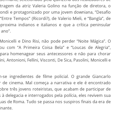
tragem da atriz Valeria Golino na função de diretora, o
 Bondi e protagonizado por uma jovem downiana, “Desafio
ntre Tempos” (Ricordi?), de Valerio Mieli, e “Bangla”, de
proxima indianos e italianos e que a crítica peninsular
 ano”.
nicelli e Dino Risi, não pode perder “Noite Mágica”. O
tou com “A Primeira Coisa Bela” e “Loucas de Alegria”,
 para homenagear seus antecessores e não para chorar
, Antonioni, Fellini, Visconti, De Sica, Pasolini, Monicelli e
e ingredientes de filme policial. O grande Giancarlo
r de cinema. Mal começa a narrativa e ele é encontrado
bre três jovens roteiristas, que acabam de participar de
 à delegacia e interrogados pela polícia, eles revivem sua
as de Roma. Tudo se passa nos suspiros finais da era de
inante.