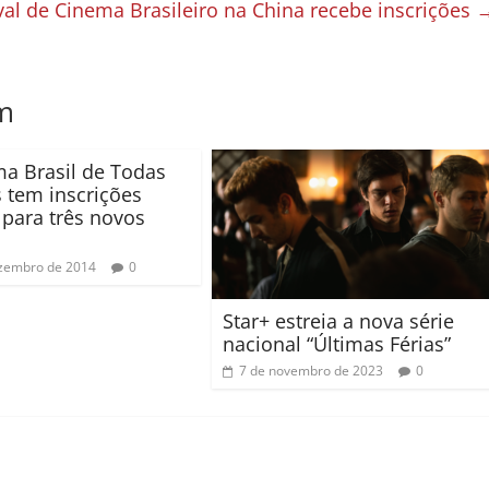
val de Cinema Brasileiro na China recebe inscrições
m
a Brasil de Todas
s tem inscrições
 para três novos
zembro de 2014
0
Star+ estreia a nova série
nacional “Últimas Férias”
7 de novembro de 2023
0