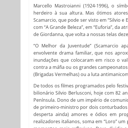
Marcello Mastroianni (1924-1996), o sí
herdeiro à sua altura. Mas ótimos atore
Scamarcio, que pode ser visto em “Silvio e
com “A Grande Beleza”, em “Euforia”, da atri
de Giordanna, que volta a nossas telas deze
“O Melhor da Juventude” (Scamarcio apa
envolvente drama familiar, que nos aprox
inundações que colocaram em risco o valio
contra a máfia ou os grandes campeonatos 
(Brigadas Vermelhas) ou a luta antimanicomi
De todos os filmes programados pelo festival
bilionário Silvio Berlusconi, hoje com 82
Península. Dono de um império de comunicaçõ
de primeiro-ministro por dois conturbados
desperta ainda) amores e ódios em prop
realizadores italianos, soma em “Loro” um 