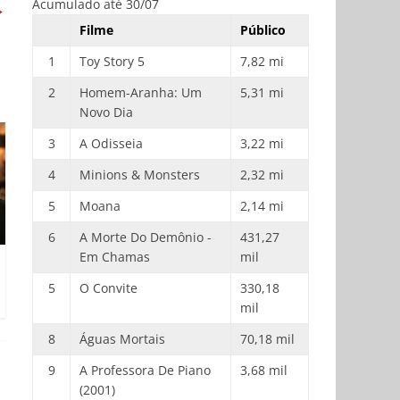
Acumulado até 30/07
→
Filme
Público
1
Toy Story 5
7,82 mi
2
Homem-Aranha: Um
5,31 mi
Novo Dia
3
A Odisseia
3,22 mi
4
Minions & Monsters
2,32 mi
5
Moana
2,14 mi
6
A Morte Do Demônio -
431,27
Em Chamas
mil
5
O Convite
330,18
mil
8
Águas Mortais
70,18 mil
9
A Professora De Piano
3,68 mil
(2001)