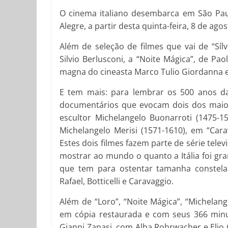
O cinema italiano desembarca em São Paulo,
Alegre, a partir desta quinta-feira, 8 de a
Além de seleção de filmes que vai de “Sílv
Silvio Berlusconi, a “Noite Mágica”, de Pao
magna do cineasta Marco Tulio Giordanna e
E tem mais: para lembrar os 500 anos da 
documentários que evocam dois dos maior
escultor Michelangelo Buonarroti (1475-15
Michelangelo Merisi (1571-1610), em “Car
Estes dois filmes fazem parte de série tele
mostrar ao mundo o quanto a Itália foi gran
que tem para ostentar tamanha constelaç
Rafael, Botticelli e Caravaggio.
Além de “Loro”, “Noite Mágica”, “Michelang
em cópia restaurada e com seus 366 minuto
Gianni Zanasi, com Alba Rohrwacher e Elio