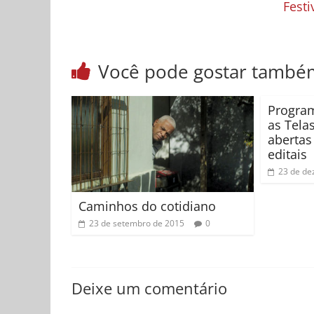
Festi
Você pode gostar també
Program
as Tela
abertas
editais
23 de de
Caminhos do cotidiano
23 de setembro de 2015
0
Deixe um comentário