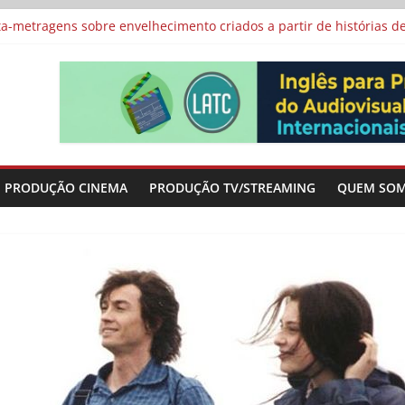
vismo e divide prêmio principal entre “Manas” e “O Agente Secreto”
-metragens sobre envelhecimento criados a partir de histórias de
al Curta Cinema
lunos de escolas públicas
 protagonizam adaptação brasileira de série argentina para o cin
PRODUÇÃO CINEMA
PRODUÇÃO TV/STREAMING
QUEM SO