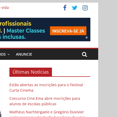
 vida
ema
MOS
ANUNCIE
Últimas Notícias
Estão abertas as inscrições para o Festival
Curta Cinema
Concurso Cine.Ema abre inscrições para
alunos de escolas públicas
Matheus Nachtergaele e Gregório Duvivier