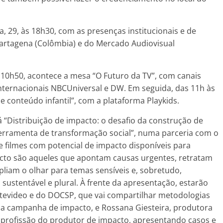
ra, 29, às 18h30, com as presenças institucionais e de
Cartagena (Colômbia) e do Mercado Audiovisual
s 10h50, acontece a mesa “O Futuro da TV”, com canais
s internacionais NBCUniversal e DW. Em seguida, das 11h às
 conteúdo infantil”, com a plataforma Playkids.
á “Distribuição de impacto: o desafio da construção de
erramenta de transformação social”, numa parceria com o
filmes com potencial de impacto disponíveis para
pacto são aqueles que apontam causas urgentes, retratam
liam o olhar para temas sensíveis e, sobretudo,
ustentável e plural. À frente da apresentação, estarão
ntevideo e do DOCSP, que vai compartilhar metodologias
uma campanha de impacto, e Rossana Giesteira, produtora
a profissão do produtor de impacto, apresentando casos e