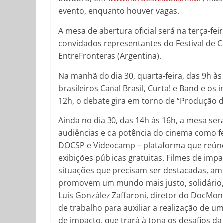
evento, enquanto houver vagas.
A mesa de abertura oficial será na terça-fei
convidados representantes do Festival de 
EntreFronteras (Argentina).
Na manhã do dia 30, quarta-feira, das 9h à
brasileiros Canal Brasil, Curta! e Band e o
12h, o debate gira em torno de “Produção de
Ainda no dia 30, das 14h às 16h, a mesa ser
audiências e da potência do cinema como f
DOCSP e Videocamp – plataforma que reúne 
exibições públicas gratuitas. Filmes de im
situações que precisam ser destacadas, amp
promovem um mundo mais justo, solidário, s
Luis González Zaffaroni, diretor do DocMo
de trabalho para auxiliar a realização de 
de impacto, que trará à tona os desafios d