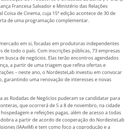
iança Francesa Salvador e Ministério das Relações
al Coisa de Cinema, cuja 15ª edição acontece de 30 de
ferta de uma programação complementar.
e mercado em si, focadas em produtoras independentes
s de todo o país. Com inscrições públicas, 73 empresas
em busca de negócios. Elas terão encontros agendados
ça, a partir de uma triagem que refina ofertas e
zações – neste ano, o NordesteLab investiu em convocar
o, garantindo uma renovação de interesses e novas
ara as Rodadas de Negócios puderam se candidatar para
Fronteras, que ocorrerá de 5 a 8 de novembro, na cidade
 hospedagem e refeições pagas, além de acesso a todas
desdobra a partir de acordo de cooperação do NordesteLab
Misiones (IAAviM) e tem como foco a coprodução e a