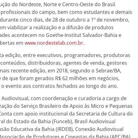
ução do Nordeste, Norte e Centro-Oeste do Brasil.
e profissionais do campo, bem como estudantes e demais
 durante cinco dias, de 28 de outubro a 1º de novembro,
viabilizar a realização e a difusão de produtos
idades acontecem no Goethe-Institut Salvador-Bahia e
 abertas em
www.nordestelab.com.br
.
ta edição, entre executivos, programadores, produtoras
conteúdos, distribuidoras, agentes de venda, gestores
 mais recente edição, em 2018, segundo o Sebrae/BA,
o é de que foram gerados R$ 62 milhões em negócios,
 o evento aos contratos fechados ao longo do ano.
o Audiovisual, com coordenação e curadoria a cargo de
ização do Serviço Brasileiro de Apoio às Micro e Pequenas
onta com apoio institucional da Secretaria de Cultura do
al do Estado da Bahia (Funceb), Brasil Audiovisual
fusão Educativa da Bahia (IRDEB), Conexão Audiovisual
Associação de Produtores e Cineastas da Bahia (APC/BA),