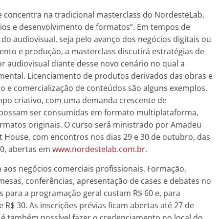
e concentra na tradicional masterclass do NordesteLab,
ios e desenvolvimento de formatos”. Em tempos de
do audiovisual, seja pelo avanço dos negócios digitais ou
nto e produção, a masterclass discutirá estratégias de
r audiovisual diante desse novo cenário no qual a
damental. Licenciamento de produtos derivados das obras e
o e comercialização de conteúdos são alguns exemplos.
campo criativo, com uma demanda crescente de
 possam ser consumidas em formato multiplataforma,
rmatos originais. O curso será ministrado por Amadeu
t House, com encontros nos dias 29 e 30 de outubro, das
20, abertas em
www.nordestelab.com.br
.
 aos negócios comerciais profissionais. Formação,
mesas, conferências, apresentação de cases e debates no
es para a programação geral custam R$ 60 e, para
 R$ 30. As inscrições prévias ficam abertas até 27 de
 é também possível fazer o credenciamento no local do