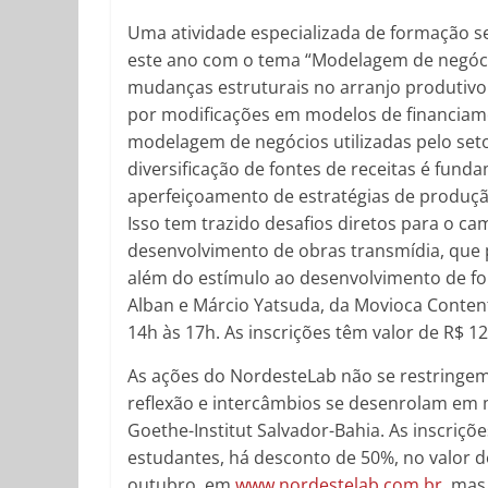
Uma atividade especializada de formação s
este ano com o tema “Modelagem de negóc
mudanças estruturais no arranjo produtivo 
por modificações em modelos de financiame
modelagem de negócios utilizadas pelo seto
diversificação de fontes de receitas é fun
aperfeiçoamento de estratégias de produçã
Isso tem trazido desafios diretos para o 
desenvolvimento de obras transmídia, que
além do estímulo ao desenvolvimento de fo
Alban e Márcio Yatsuda, da Movioca Conten
14h às 17h. As inscrições têm valor de R$ 1
As ações do NordesteLab não se restringem
reflexão e intercâmbios se desenrolam em 
Goethe-Institut Salvador-Bahia. As inscriçõ
estudantes, há desconto de 50%, no valor de
outubro, em
www.nordestelab.com.br
, mas