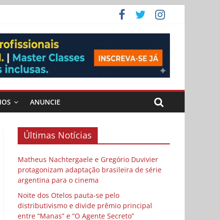
ema
 vida
 Cybulski
MOS
ANUNCIE
Últimas Notícias
Matheus Nachtergaele e Gregório Duvivier
protagonizam adaptação brasileira de série
argentina para o cinema
Noite dos Otelos pauta-se pelo
distributivismo e divide prêmio principal
entre “Manas” e “O Agente Secreto”