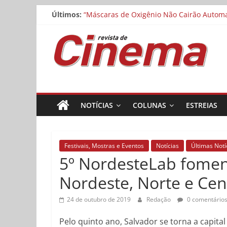
Pular
Últimos:
“Máscaras de Oxigênio Não Cairão Automat
para
Matheus Nachtergaele e Gregório Duvivier
o
Revista
Noite dos Otelos pauta-se pelo distributi
conteúdo
Museu da Pessoa abre chamada para curta
Cinemateca exibe “O Manuscrito de Saragoç
de
Cinema
NOTÍCIAS
COLUNAS
ESTREIAS
Online
Festivais, Mostras e Eventos
Notícias
Últimas Notí
5º NordesteLab fomen
Nordeste, Norte e Cen
24 de outubro de 2019
Redação
0 comentário
Pelo quinto ano, Salvador se torna a capit