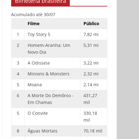
Bilheteria brasileira
Acumulado até 30/07
Filme
Público
1
Toy Story 5
7,82 mi
2
Homem-Aranha: Um
5,31 mi
Novo Dia
3
A Odisseia
3,22 mi
4
Minions & Monsters
2,32 mi
5
Moana
2,14 mi
6
A Morte Do Demônio -
431,27
Em Chamas
mil
5
O Convite
330,18
mil
8
Águas Mortais
70,18 mil