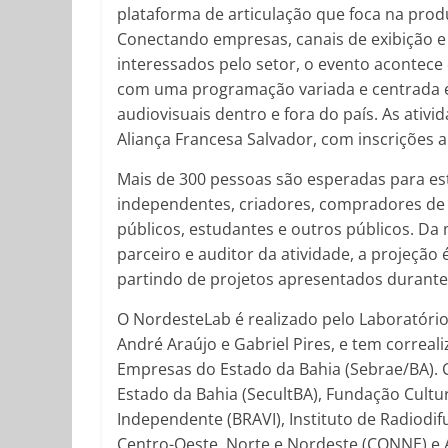
plataforma de articulação que foca na prod
Conectando empresas, canais de exibição 
interessados pelo setor, o evento acontece
com uma programação variada e centrada em 
audiovisuais dentro e fora do país. As ativ
Aliança Francesa Salvador, com inscrições
Mais de 300 pessoas são esperadas para es
independentes, criadores, compradores de 
públicos, estudantes e outros públicos. Da
parceiro e auditor da atividade, a projeçã
partindo de projetos apresentados durante
O NordesteLab é realizado pelo Laboratóri
André Araújo e Gabriel Pires, e tem correal
Empresas do Estado da Bahia (Sebrae/BA). C
Estado da Bahia (SecultBA), Fundação Cultur
Independente (BRAVI), Instituto de Radiodi
Centro-Oeste, Norte e Nordeste (CONNE) e 