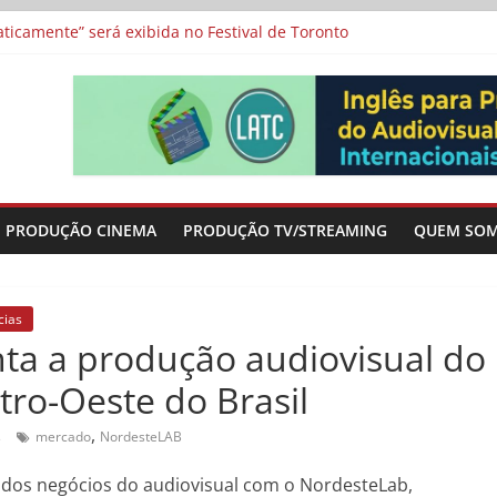
icamente” será exibida no Festival de Toronto
 protagonizam adaptação brasileira de série argentina para o cin
vismo e divide prêmio principal entre “Manas” e “O Agente Secreto”
-metragens sobre envelhecimento criados a partir de histórias de
a”, “Os Feiticeiros Inocentes” e filme-tributo de Wajda a Zbigniew
PRODUÇÃO CINEMA
PRODUÇÃO TV/STREAMING
QUEM SO
cias
ta a produção audiovisual do
tro-Oeste do Brasil
,
s
mercado
NordesteLAB
al dos negócios do audiovisual com o NordesteLab,