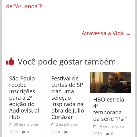
de “Aruanda”?
Atravessa a Vida
→
Você pode gostar também
São Paulo
Festival de
recebe
curtas de SP
inscrições
traz uma
para a 2ª
seleção
HBO estreia
edição do
inspirada na
4ª
Audiovisual
obra de Julio
temporada
Hub
Cortázar
da série “Psi”
30 de maio de
2 de julho de
19 de março de
2026
0
2014
1
2019
0