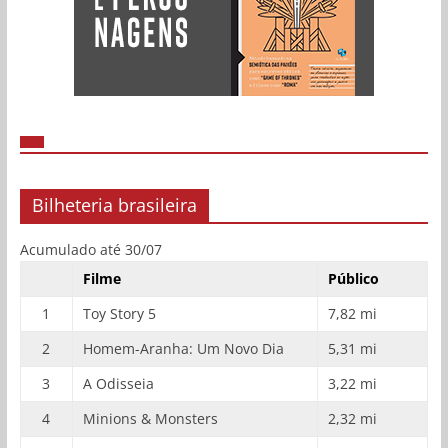
Bilheteria brasileira
Acumulado até 30/07
Filme
Público
1
Toy Story 5
7,82 mi
2
Homem-Aranha: Um Novo Dia
5,31 mi
3
A Odisseia
3,22 mi
4
Minions & Monsters
2,32 mi