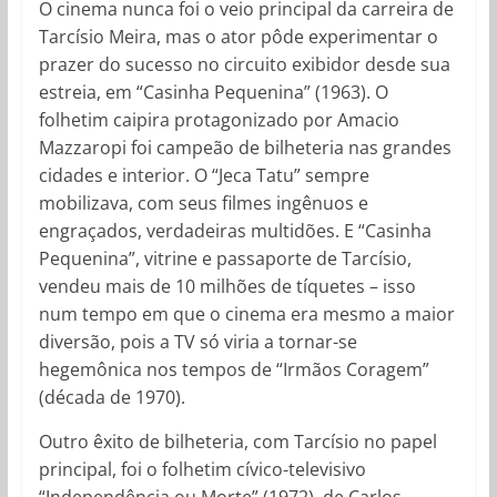
O cinema nunca foi o veio principal da carreira de
Tarcísio Meira, mas o ator pôde experimentar o
prazer do sucesso no circuito exibidor desde sua
estreia, em “Casinha Pequenina” (1963). O
folhetim caipira protagonizado por Amacio
Mazzaropi foi campeão de bilheteria nas grandes
cidades e interior. O “Jeca Tatu” sempre
mobilizava, com seus filmes ingênuos e
engraçados, verdadeiras multidões. E “Casinha
Pequenina”, vitrine e passaporte de Tarcísio,
vendeu mais de 10 milhões de tíquetes – isso
num tempo em que o cinema era mesmo a maior
diversão, pois a TV só viria a tornar-se
hegemônica nos tempos de “Irmãos Coragem”
(década de 1970).
Outro êxito de bilheteria, com Tarcísio no papel
principal, foi o folhetim cívico-televisivo
“Independência ou Morte” (1972), de Carlos