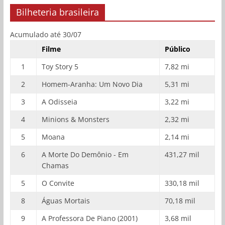
Bilheteria brasileira
Acumulado até 30/07
Filme
Público
1
Toy Story 5
7,82 mi
2
Homem-Aranha: Um Novo Dia
5,31 mi
3
A Odisseia
3,22 mi
4
Minions & Monsters
2,32 mi
5
Moana
2,14 mi
6
A Morte Do Demônio - Em
431,27 mil
Chamas
5
O Convite
330,18 mil
8
Águas Mortais
70,18 mil
9
A Professora De Piano (2001)
3,68 mil