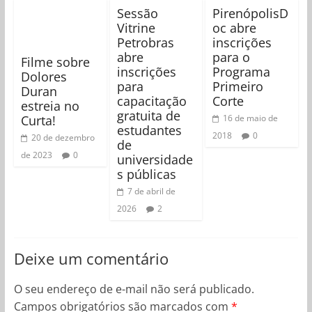
Sessão
PirenópolisD
Vitrine
oc abre
Petrobras
inscrições
abre
para o
Filme sobre
inscrições
Programa
Dolores
para
Primeiro
Duran
capacitação
Corte
estreia no
gratuita de
Curta!
16 de maio de
estudantes
2018
0
20 de dezembro
de
de 2023
0
universidade
s públicas
7 de abril de
2026
2
Deixe um comentário
O seu endereço de e-mail não será publicado.
Campos obrigatórios são marcados com
*