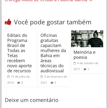
Você pode gostar também
Editais do
Oficinas
Programa
gratuitas
Brasil de
capacitam
Todas as
mulheres da
Memória e
Telas
Bahia em
poesia
recebem
áreas
4 de outubro de
novo aporte
técnicas do
2017
1
de recursos
audiovisual
15 de julho de
3 de fevereiro de
2016
0
2021
0
Deixe um comentário