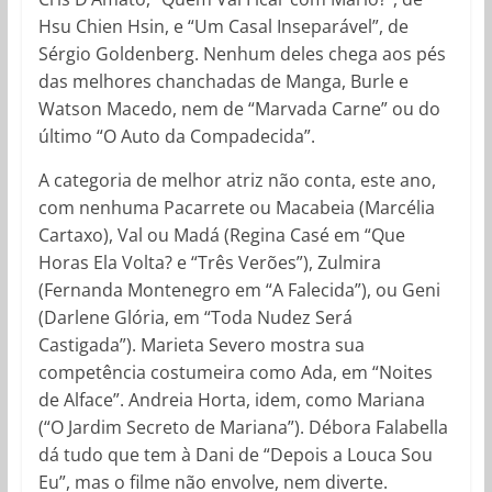
Hsu Chien Hsin, e “Um Casal Inseparável”, de
Sérgio Goldenberg. Nenhum deles chega aos pés
das melhores chanchadas de Manga, Burle e
Watson Macedo, nem de “Marvada Carne” ou do
último “O Auto da Compadecida”.
A categoria de melhor atriz não conta, este ano,
com nenhuma Pacarrete ou Macabeia (Marcélia
Cartaxo), Val ou Madá (Regina Casé em “Que
Horas Ela Volta? e “Três Verões”), Zulmira
(Fernanda Montenegro em “A Falecida”), ou Geni
(Darlene Glória, em “Toda Nudez Será
Castigada”). Marieta Severo mostra sua
competência costumeira como Ada, em “Noites
de Alface”. Andreia Horta, idem, como Mariana
(“O Jardim Secreto de Mariana”). Débora Falabella
dá tudo que tem à Dani de “Depois a Louca Sou
Eu”, mas o filme não envolve, nem diverte.