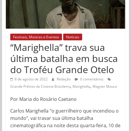
Festivais, Mostras e Eventos
Notícias
“Marighella” trava sua
última batalha em busca
do Troféu Grande Otelo
8 de agosto de 2022
Redação
0 comentários
,
,
Grande Prêmio do Cinema Brasileiro
Marighella
Wagner Moura
Por Maria do Rosário Caetano
Carlos Marighella “o guerrilheiro que incendiou o
mundo”, vai travar sua última batalha
cinematográfica na noite desta quarta-feira, 10 de