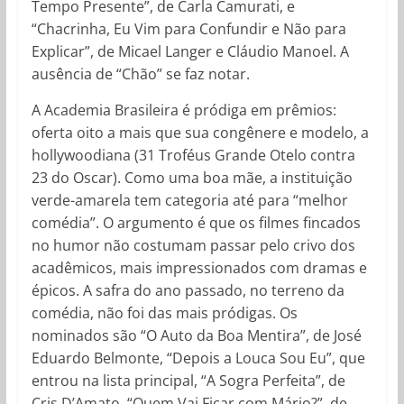
Tempo Presente”, de Carla Camurati, e
“Chacrinha, Eu Vim para Confundir e Não para
Explicar”, de Micael Langer e Cláudio Manoel. A
ausência de “Chão” se faz notar.
A Academia Brasileira é pródiga em prêmios:
oferta oito a mais que sua congênere e modelo, a
hollywoodiana (31 Troféus Grande Otelo contra
23 do Oscar). Como uma boa mãe, a instituição
verde-amarela tem categoria até para “melhor
comédia”. O argumento é que os filmes fincados
no humor não costumam passar pelo crivo dos
acadêmicos, mais impressionados com dramas e
épicos. A safra do ano passado, no terreno da
comédia, não foi das mais pródigas. Os
nominados são “O Auto da Boa Mentira”, de José
Eduardo Belmonte, “Depois a Louca Sou Eu”, que
entrou na lista principal, “A Sogra Perfeita”, de
Cris D’Amato, “Quem Vai Ficar com Mário?”, de