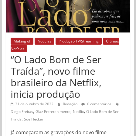
Making of
Notícias
Produção TV/Streaming
Últimas
Notícias
“O Lado Bom de Ser
Traída”, novo filme
brasileiro da Netflix,
inicia produção
31 de outubro de 2022
Redação
0 comentários
,
,
,
Diego Freitas
Glaz Entretenimento
Netflix
O Lado Bom de Ser
,
Traída
Sue Hecker
Já começaram as gravações do novo filme