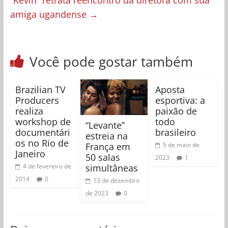
“Kevin” retrata reencontro da diretora com sua
amiga ugandense
→
Você pode gostar também
Brazilian TV
Aposta
Producers
esportiva: a
realiza
paixão de
workshop de
todo
“Levante”
documentári
brasileiro
estreia na
os no Rio de
França em
5 de maio de
Janeiro
50 salas
2023
1
simultâneas
4 de fevereiro de
2014
0
13 de dezembro
de 2023
0