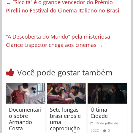
←
“Siccità” é o grande vencedor do Prêmio
Pirelli no Festival do Cinema Italiano no Brasil
“A Descoberta do Mundo” pela misteriosa
Clarice Lispector chega aos cinemas
→
Você pode gostar também
Documentári
Sete longas
Última
o sobre
brasileiros e
Cidade
Armando
uma
19 de julho de
Costa
coprodução
2022
0