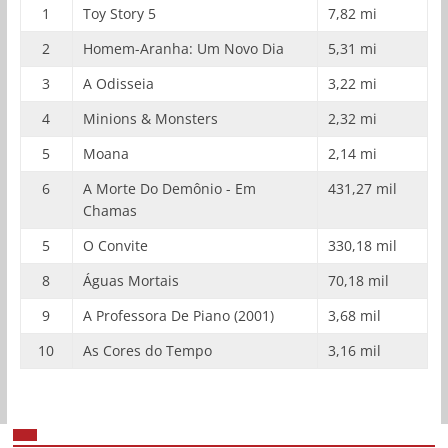
1
Toy Story 5
7,82 mi
2
Homem-Aranha: Um Novo Dia
5,31 mi
3
A Odisseia
3,22 mi
4
Minions & Monsters
2,32 mi
5
Moana
2,14 mi
6
A Morte Do Demônio - Em
431,27 mil
Chamas
5
O Convite
330,18 mil
8
Águas Mortais
70,18 mil
9
A Professora De Piano (2001)
3,68 mil
10
As Cores do Tempo
3,16 mil