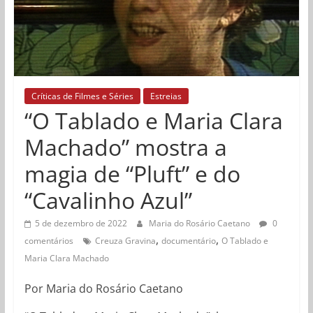
Críticas de Filmes e Séries
Estreias
“O Tablado e Maria Clara
Machado” mostra a
magia de “Pluft” e do
“Cavalinho Azul”
5 de dezembro de 2022
Maria do Rosário Caetano
0
,
,
comentários
Creuza Gravina
documentário
O Tablado e
Maria Clara Machado
Por Maria do Rosário Caetano