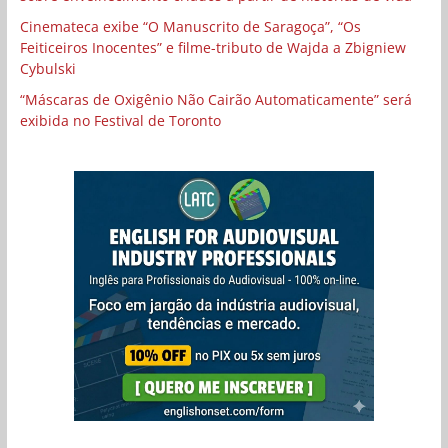
Cinemateca exibe “O Manuscrito de Saragoça”, “Os
Feiticeiros Inocentes” e filme-tributo de Wajda a Zbigniew
Cybulski
“Máscaras de Oxigênio Não Cairão Automaticamente” será
exibida no Festival de Toronto