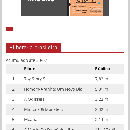
Bilheteria brasileira
Acumulado até 30/07
Filme
Público
1
Toy Story 5
7,82 mi
2
Homem-Aranha: Um Novo Dia
5,31 mi
3
A Odisseia
3,22 mi
4
Minions & Monsters
2,32 mi
5
Moana
2,14 mi
6
A Morte Do Demônio - Em
431,27 mil