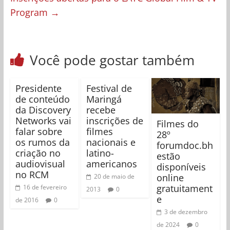
Program
→
Você pode gostar também
Presidente
Festival de
de conteúdo
Maringá
da Discovery
recebe
Networks vai
inscrições de
Filmes do
falar sobre
filmes
28º
os rumos da
nacionais e
forumdoc.bh
criação no
latino-
estão
audiovisual
americanos
disponíveis
no RCM
online
20 de maio de
gratuitament
16 de fevereiro
2013
0
e
de 2016
0
3 de dezembro
de 2024
0