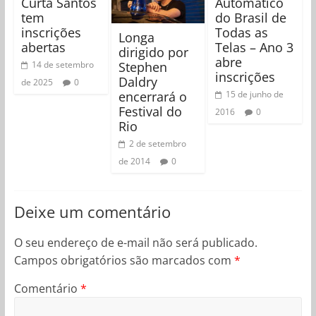
Curta Santos
Automático
tem
do Brasil de
inscrições
Todas as
Longa
abertas
Telas – Ano 3
dirigido por
abre
Stephen
14 de setembro
inscrições
Daldry
de 2025
0
encerrará o
15 de junho de
Festival do
2016
0
Rio
2 de setembro
de 2014
0
Deixe um comentário
O seu endereço de e-mail não será publicado.
Campos obrigatórios são marcados com
*
Comentário
*