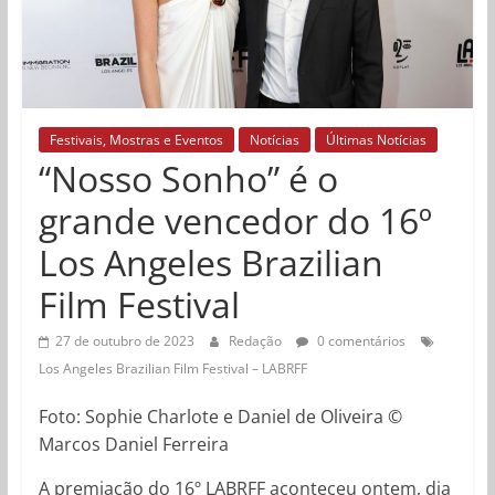
Festivais, Mostras e Eventos
Notícias
Últimas Notícias
“Nosso Sonho” é o
grande vencedor do 16º
Los Angeles Brazilian
Film Festival
27 de outubro de 2023
Redação
0 comentários
Los Angeles Brazilian Film Festival – LABRFF
Foto: Sophie Charlote e Daniel de Oliveira ©
Marcos Daniel Ferreira
A premiação do 16º LABRFF aconteceu ontem, dia