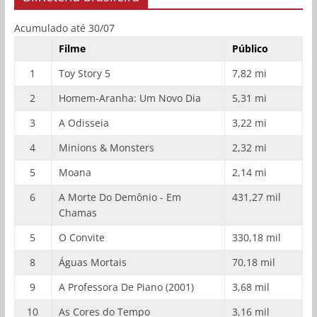
Acumulado até 30/07
Filme
Público
1
Toy Story 5
7,82 mi
2
Homem-Aranha: Um Novo Dia
5,31 mi
3
A Odisseia
3,22 mi
4
Minions & Monsters
2,32 mi
5
Moana
2,14 mi
6
A Morte Do Demônio - Em
431,27 mil
Chamas
5
O Convite
330,18 mil
8
Águas Mortais
70,18 mil
9
A Professora De Piano (2001)
3,68 mil
10
As Cores do Tempo
3,16 mil