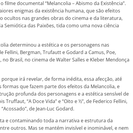
 filme documental “Melancolia – Abismo da Existência”.
aiores enigmas da existência humana, que são efeitos
ão ocultos nas grandes obras do cinema e da literatura,
da Semiótica das Paixões, tida como uma nova ciência
lia determinou a estética e os personagens nas
e Fellini, Bergman, Trufautt e Godard a Camus, Poe,
E, no Brasil, no cinema de Walter Salles e Kleber Mendonça
 porque irá revelar, de forma inédita, essa afecção, até
formas que fazem parte dos efeitos da Melancolia, e
trução profunda dos personagens e a estética sensível de
s Truffaut, “A Doce Vida” e “Oito e ½”, de Federico Fellini,
 “Acossado”, de Jean-Luc Godard.
a e contaminando toda a narrativa e estrutura da
entre outros. Mas se mantém invisível e inominável, e nem