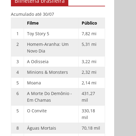
Bilheteria brasileira
Acumulado até 30/07
Filme
Público
1
Toy Story 5
7,82 mi
2
Homem-Aranha: Um
5,31 mi
Novo Dia
3
A Odisseia
3,22 mi
4
Minions & Monsters
2,32 mi
5
Moana
2,14 mi
6
A Morte Do Demônio -
431,27
Em Chamas
mil
5
O Convite
330,18
mil
8
Águas Mortais
70,18 mil