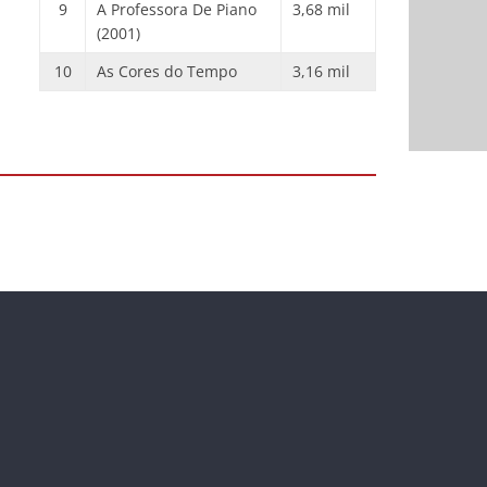
9
A Professora De Piano
3,68 mil
(2001)
10
As Cores do Tempo
3,16 mil