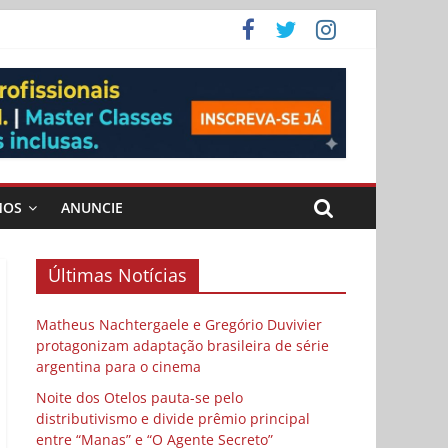
 Cybulski
ema
 vida
MOS
ANUNCIE
Últimas Notícias
Matheus Nachtergaele e Gregório Duvivier
protagonizam adaptação brasileira de série
argentina para o cinema
Noite dos Otelos pauta-se pelo
distributivismo e divide prêmio principal
entre “Manas” e “O Agente Secreto”