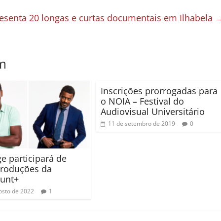
resenta 20 longas e curtas documentais em Ilhabela
m
Inscrições prorrogadas para
o NOIA – Festival do
Audiovisual Universitário
11 de setembro de 2019
0
ge participará de
produções da
unt+
osto de 2022
1