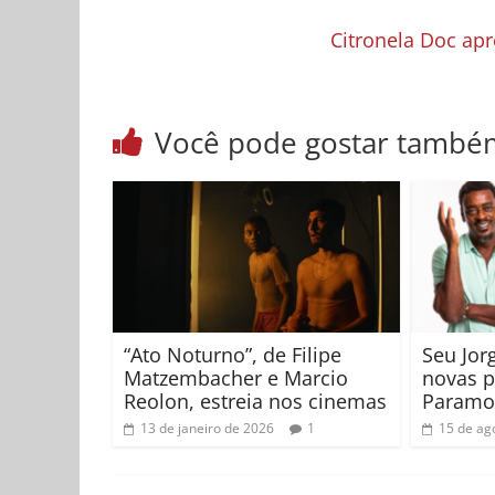
Citronela Doc ap
Você pode gostar també
“Ato Noturno”, de Filipe
Seu Jor
Matzembacher e Marcio
novas 
Reolon, estreia nos cinemas
Paramo
13 de janeiro de 2026
1
15 de ag