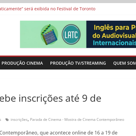
a”, “Os Feiticeiros Inocentes” e filme-tributo de Wajda a Zbigniew
icamente” será exibida no Festival de Toronto
 protagonizam adaptação brasileira de série argentina para o cin
vismo e divide prêmio principal entre “Manas” e “O Agente Secreto”
-metragens sobre envelhecimento criados a partir de histórias de
PRODUÇÃO CINEMA
PRODUÇÃO TV/STREAMING
QUEM SO
be inscrições até 9 de
,
s
inscrições
Parada de Cinema - Mostra de Cinema Contemporâneo
Contemporâneo, que acontece online de 16 a 19 de