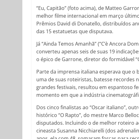
“Eu, Capitão” (foto acima), de Matteo Garro
melhor filme internacional em março últim
Prêmios David di Donatello, distribuídos a
das 15 estatuetas que disputava.
Já “Ainda Temos Amanhã” (“C’è Ancora Domani
converteu apenas seis de suas 19 indicações
o épico de Garrone, diretor do formidável 
Parte da imprensa italiana esperava que o 
uma de suas roteiristas, batesse recordes n
grandes festivais, resultou em espantoso 
momento em que a indústria cinematográfi
Dos cinco finalistas ao “Oscar italiano”, o
histórico “O Rapto”, do mestre Marco Bello
disputados. Incluindo o de melhor roteiro 
cineasta Susanna Nicchiarelli (dos adrenalin
anos, ela com 48, somaram forças para recr