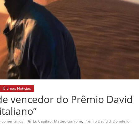
Últimas Notícias
nde vencedor do Prêmio David
italiano”
,
,
 comentários
Eu Capitão
Matteo Garrone
Prêmio David di Donatello