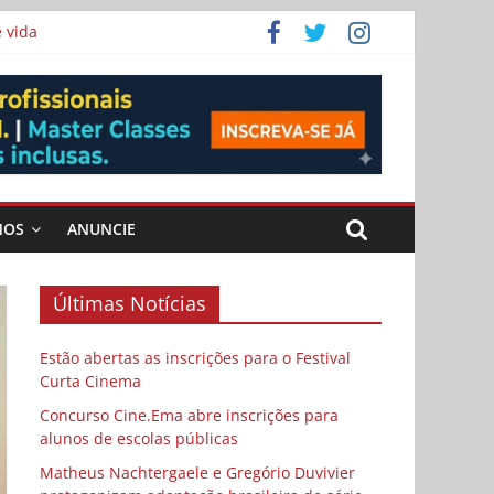
 vida
ema
MOS
ANUNCIE
Últimas Notícias
Estão abertas as inscrições para o Festival
Curta Cinema
Concurso Cine.Ema abre inscrições para
alunos de escolas públicas
Matheus Nachtergaele e Gregório Duvivier