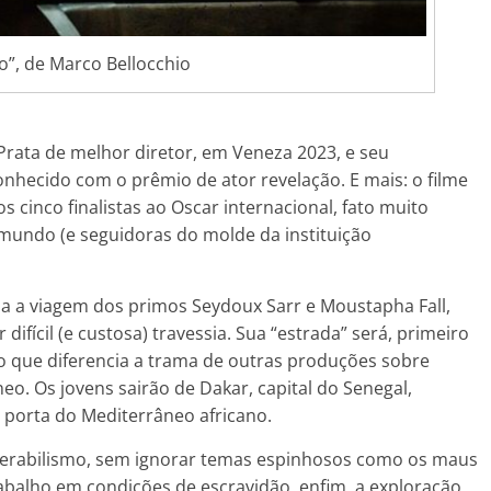
o”, de Marco Bellocchio
 Prata de melhor diretor, em Veneza 2023, e seu
onhecido com o prêmio de ator revelação. E mais: o filme
cinco finalistas ao Oscar internacional, fato muito
mundo (e seguidoras do molde da instituição
 a viagem dos primos Seydoux Sarr e Moustapha Fall,
ícil (e custosa) travessia. Sua “estrada” será, primeiro
ão que diferencia a trama de outras produções sobre
o. Os jovens sairão de Dakar, capital do Senegal,
, porta do Mediterrâneo africano.
iserabilismo, sem ignorar temas espinhosos como os maus
 trabalho em condições de escravidão, enfim, a exploração