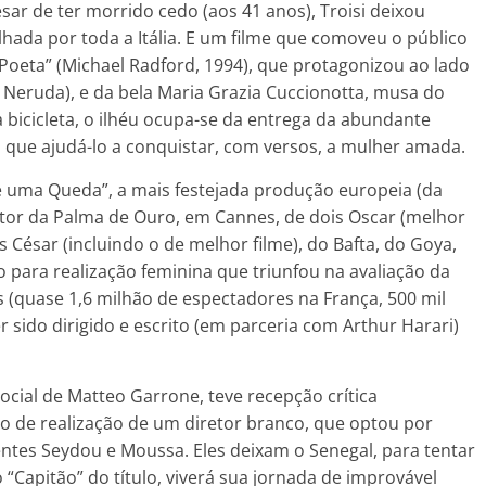
sar de ter morrido cedo (aos 41 anos), Troisi deixou
hada por toda a Itália. E um filme que comoveu o público
o Poeta” (Michael Radford, 1994), que protagonizou ao lado
o Neruda), e da bela Maria Grazia Cuccionotta, musa do
bicicleta, o ilhéu ocupa-se da entrega da abundante
 que ajudá-lo a conquistar, com versos, a mulher amada.
e uma Queda”, a mais festejada produção europeia (da
ntor da Palma de Ouro, em Cannes, de dois Oscar (melhor
 César (incluindo o de melhor filme), do Bafta, do Goya,
o para realização feminina que triunfou na avaliação da
es (quase 1,6 milhão de espectadores na França, 500 mil
r sido dirigido e escrito (em parceria com Arthur Harari)
cial de Matteo Garrone, teve recepção crítica
o de realização de um diretor branco, que optou por
entes Seydou e Moussa. Eles deixam o Senegal, para tentar
“Capitão” do título, viverá sua jornada de improvável