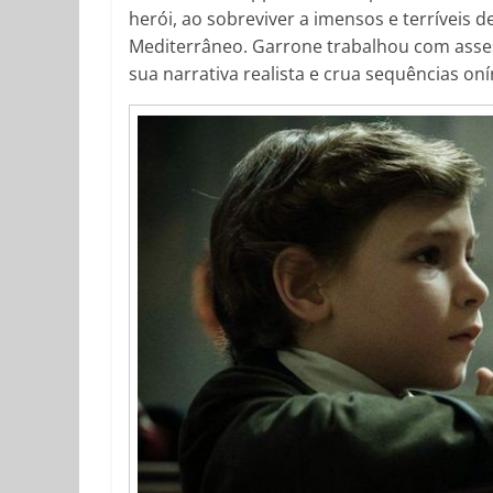
herói, ao sobreviver a imensos e terríveis 
Mediterrâneo. Garrone trabalhou com ass
sua narrativa realista e crua sequências oní