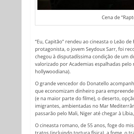
Cena de “Rapt
“Eu, Capitão” rendeu ao cineasta o Leão de
protagonista, o jovem Seydoux Sarr, foi rec
chegou à disputadíssima condição de um dos 
valorizado por Academias espalhadas pelo 
hollywoodiana).
O grande vencedor do Donatello acompanha
que economizam dinheiro para empreender dif
(e na maior parte do filme), o deserto, opç
imigrantes, ambientadas no Mar Mediterrâne
passarão pelo Mali, Niger até chegar à Líbia
O cineasta romano, de 55 anos, foge do m
tratos (incluindo tortura física), a fome, o