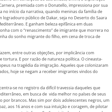
 Carnera, premiada com o Donatello, impressiona por sua
a no início da narrativa, quando meninas da família de
 logradouro público de Dakar, seja no Deserto do Saara
editerrâneo. E ganham beleza epifânica em duas
 sonha com o “renascimento” de imigrante que morrera no
enha do sonho migrante do filho, em cena de troca de
fazem, entre outras objeções, por implicância com
 tortura. E por razão de natureza política. O cineasta-
uropeus na tragédia da imigração. Aqueles que colonizaram
zados, hoje se negam a receber imigrantes vindos do
entra-se no registro da difícil travessia daqueles que
diterrâneo, em busca de vida melhor no países de seus
do por brancos. Mas sim por dois adolescentes negros, um
apaz, aos 16 anos e com sua intuição e coragem, de pilotar