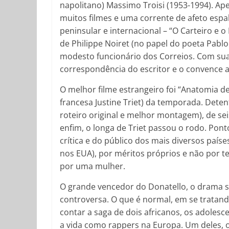
napolitano) Massimo Troisi (1953-1994). Ape
muitos filmes e uma corrente de afeto espal
peninsular e internacional – “O Carteiro e 
de Philippe Noiret (no papel do poeta Pabl
modesto funcionário dos Correios. Com sua 
correspondência do escritor e o convence a
O melhor filme estrangeiro foi “Anatomia d
francesa Justine Triet) da temporada. Dete
roteiro original e melhor montagem), de seis
enfim, o longa de Triet passou o rodo. Pont
crítica e do público dos mais diversos país
nos EUA), por méritos próprios e não por te
por uma mulher.
O grande vencedor do Donatello, o drama so
controversa. O que é normal, em se tratand
contar a saga de dois africanos, os adolesc
a vida como rappers na Europa. Um deles, o 