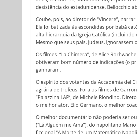
desistência do estadunidense, Bellocchio ab
Coube, pois, ao diretor de “Vincere”, narra
Ela foi batizada às escondidas por babá cató
alta hierarquia da Igreja Católica (incluindo
Mesmo que seus pais, judeus, ignorassem o 
Os filmes “La Chimera”, de Alice Rorhwacher
obtiveram bom número de indicações (o prime
ganharam.
O espírito dos votantes da Accademia del C
agrária de troféus. Fora os filmes de Garron
“Palazzina LAF”, de Michele Riondino. Direto
o melhor ator, Elio Germano, o melhor coadj
O melhor documentário não poderia ser outr
(“Lá Alguém me Ama”), do napolitano Mario
ficcional “A Morte de um Matemático Napolit