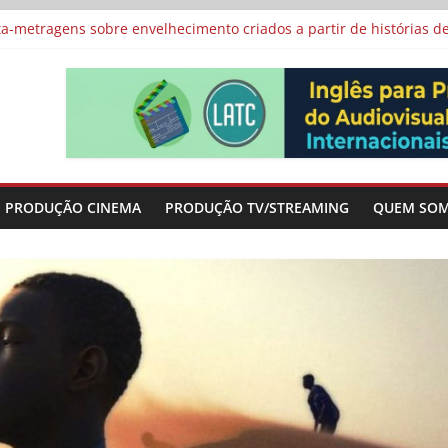
vismo e divide prêmio principal entre “Manas” e “O Agente Secreto”
-metragens sobre envelhecimento criados a partir de histórias de
al Curta Cinema
lunos de escolas públicas
 protagonizam adaptação brasileira de série argentina para o cin
PRODUÇÃO CINEMA
PRODUÇÃO TV/STREAMING
QUEM SO