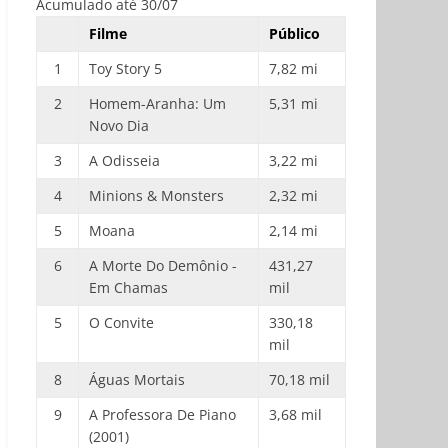
Acumulado até 30/07
Filme
Público
1
Toy Story 5
7,82 mi
2
Homem-Aranha: Um
5,31 mi
Novo Dia
3
A Odisseia
3,22 mi
4
Minions & Monsters
2,32 mi
5
Moana
2,14 mi
6
A Morte Do Demônio -
431,27
Em Chamas
mil
5
O Convite
330,18
mil
8
Águas Mortais
70,18 mil
9
A Professora De Piano
3,68 mil
(2001)