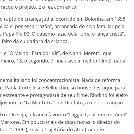
raçou o projeto. E o fez com êxito.
r o rapto de criança judia, ocorrido em Bolonha, em 1858.
lica e, por essa “razão”, arrancada do seio familiar pela
 o Papa Pio IX). O batismo fazia dela “uma criança cristã”.
feito da cuidadora da criança.
, e “O Melhor Está por Vir”, de Nanni Moretti, que
iro, 13, o segundo, 7 , inclusive a melhor filme), nada
inema Italiano foi concentracionista. Nada de reforma
e, Paola Cortellesi e Bellocchio, só houve destaque para
r estreante e protagonista de seu filme, Riodino foi eleito
uvante, e “La Mia Terra”, de Diodato, a melhor canção.
o. Ou seja, o franco favorito “Laggiù Qualcuno mi Ama”
 Martone. Em pouco mais de duas horas, o diretor do
ano” (1992), revê a trajetória do ator (também