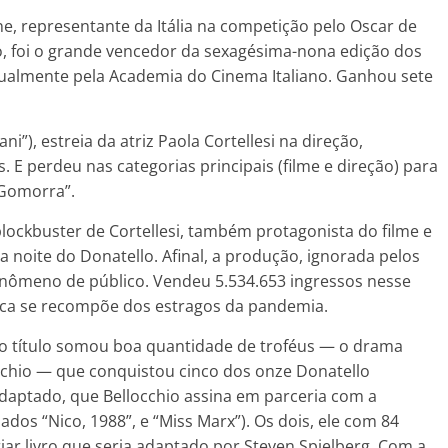
ne, representante da Itália na competição pelo Oscar de
o, foi o grande vencedor da sexagésima-nona edição dos
nualmente pela Academia do Cinema Italiano. Ganhou sete
”), estreia da atriz Paola Cortellesi na direção,
. E perdeu nas categorias principais (filme e direção) para
“Gomorra”.
blockbuster de Cortellesi, também protagonista do filme e
a noite do Donatello. Afinal, a produção, ignorada pelos
fenômeno de público. Vendeu 5.534.653 ingressos nesse
ca se recompõe dos estragos da pandemia.
utro título somou boa quantidade de troféus — o drama
cchio — que conquistou cinco dos onze Donatello
adaptado, que Bellocchio assina em parceria com a
ados “Nico, 1988”, e “Miss Marx”). Os dois, ele com 84
iar livro que seria adaptado por Steven Spielberg. Com a