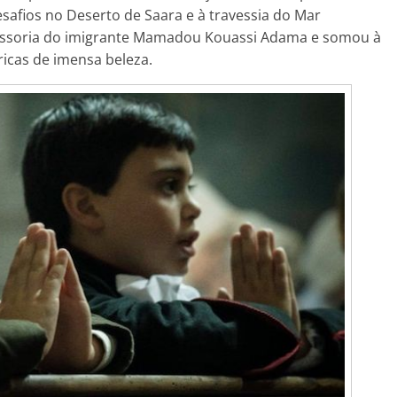
desafios no Deserto de Saara e à travessia do Mar
essoria do imigrante Mamadou Kouassi Adama e somou à
ricas de imensa beleza.