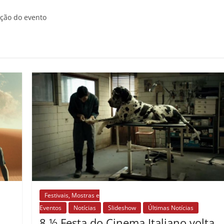
ção do evento
Festivais, Mostras e
Eventos
Notícias
Slideshow
Últimas Notícias
8 ½ Festa do Cinema Italiano volta