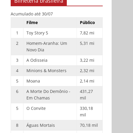
Bilheteria brasileira
Acumulado até 30/07
Filme
Público
1
Toy Story 5
7,82 mi
2
Homem-Aranha: Um
5,31 mi
Novo Dia
3
A Odisseia
3,22 mi
4
Minions & Monsters
2,32 mi
5
Moana
2,14 mi
6
A Morte Do Demônio -
431,27
Em Chamas
mil
5
O Convite
330,18
mil
8
Águas Mortais
70,18 mil