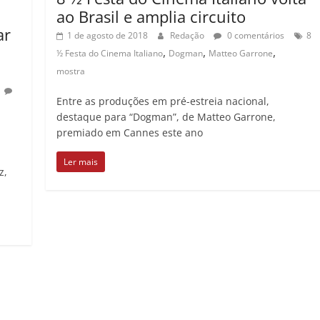
ao Brasil e amplia circuito
ar
1 de agosto de 2018
Redação
0 comentários
8
,
,
,
½ Festa do Cinema Italiano
Dogman
Matteo Garrone
mostra
Entre as produções em pré-estreia nacional,
destaque para “Dogman”, de Matteo Garrone,
premiado em Cannes este ano
Ler mais
z,