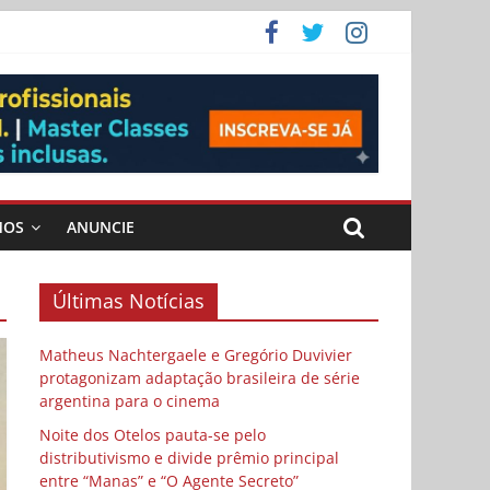
ema
 vida
 Cybulski
MOS
ANUNCIE
Últimas Notícias
Matheus Nachtergaele e Gregório Duvivier
protagonizam adaptação brasileira de série
argentina para o cinema
Noite dos Otelos pauta-se pelo
distributivismo e divide prêmio principal
entre “Manas” e “O Agente Secreto”