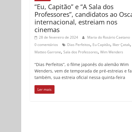
“Eu, Capitão” e “A Sala dos
Professores”, candidatos ao Osc
internacional, estreiam nos
cinemas
28 de fevereiro de 2024
Maria do Rosário Caetano
,
,
,
0 comentários
Dias Perfeitos
Eu Capitão
Ilker Çatak
,
,
Matteo Garrone
Sala dos Professores
Wim Wenders
“Dias Perfeitos”, o filme japonês do alemão Wim
Wenders, vem de temporada de pré-estreias e fa
também, sua estreia oficial nessa quinta-feira
Ler mais