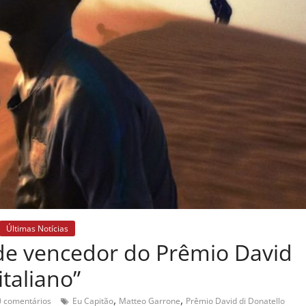
Últimas Notícias
nde vencedor do Prêmio David
italiano”
,
,
 comentários
Eu Capitão
Matteo Garrone
Prêmio David di Donatello