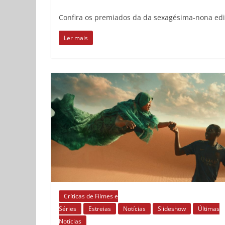
Confira os premiados da da sexagésima-nona edi
Ler mais
Críticas de Filmes e
Séries
Estreias
Notícias
Slideshow
Últimas
Notícias