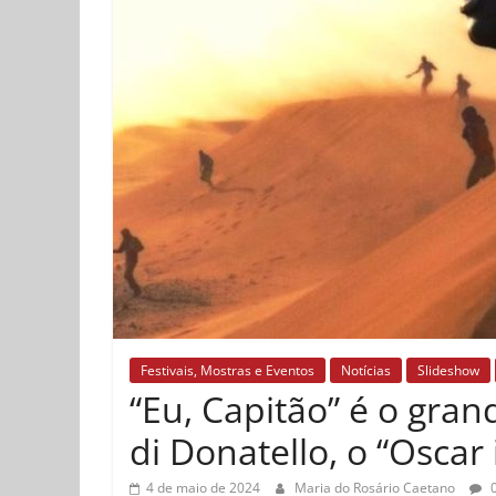
Festivais, Mostras e Eventos
Notícias
Slideshow
“Eu, Capitão” é o gra
di Donatello, o “Oscar 
4 de maio de 2024
Maria do Rosário Caetano
0