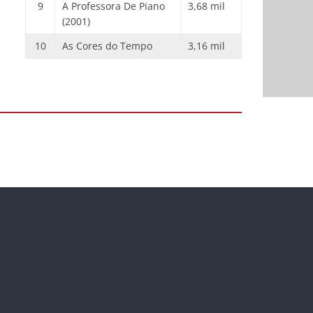
9
A Professora De Piano
3,68 mil
(2001)
10
As Cores do Tempo
3,16 mil