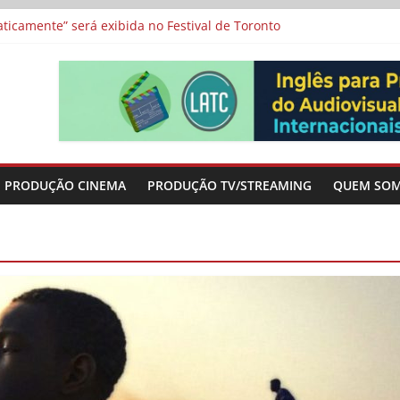
icamente” será exibida no Festival de Toronto
 protagonizam adaptação brasileira de série argentina para o cin
vismo e divide prêmio principal entre “Manas” e “O Agente Secreto”
-metragens sobre envelhecimento criados a partir de histórias de
a”, “Os Feiticeiros Inocentes” e filme-tributo de Wajda a Zbigniew
PRODUÇÃO CINEMA
PRODUÇÃO TV/STREAMING
QUEM SO