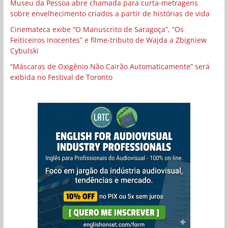
Museu da Pessoa abre chamada para curta-metragens
sobre envelhecimento criados a partir de histórias de vida
Cinemateca exibe “O Manuscrito de Saragoça”, “Os
Feiticeiros Inocentes” e filme-tributo de Wajda a Zbigniew
Cybulski
“Máscaras de Oxigênio Não Cairão Automaticamente” será
exibida no Festival de Toronto