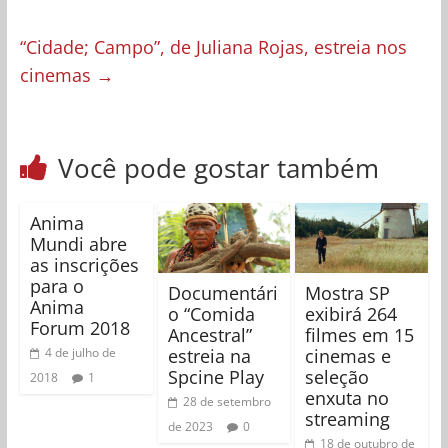
“Cidade; Campo”, de Juliana Rojas, estreia nos
cinemas
→
Você pode gostar também
Anima
Mundi abre
as inscrições
para o
Documentári
Mostra SP
Anima
o “Comida
exibirá 264
Forum 2018
Ancestral”
filmes em 15
estreia na
cinemas e
4 de julho de
Spcine Play
seleção
2018
1
enxuta no
28 de setembro
streaming
de 2023
0
18 de outubro de