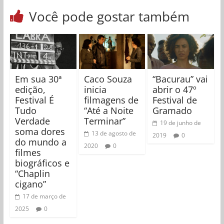
Você pode gostar também
Em sua 30ª
Caco Souza
“Bacurau” vai
edição,
inicia
abrir o 47º
Festival É
filmagens de
Festival de
Tudo
“Até a Noite
Gramado
Verdade
Terminar”
19 de junho de
soma dores
13 de agosto de
2019
0
do mundo a
2020
0
filmes
biográficos e
“Chaplin
cigano”
17 de março de
2025
0