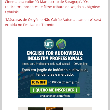
Cinemateca exibe “O Manuscrito de Saragoça”, “Os
Feiticeiros Inocentes” e filme-tributo de Wajda a Zbigniew
Cybulski
“Máscaras de Oxigênio Não Cairão Automaticamente” será
exibida no Festival de Toronto