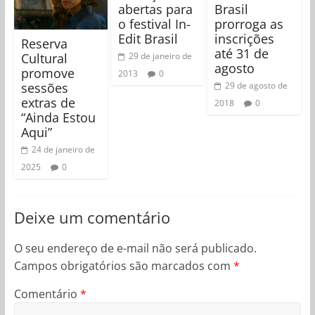
abertas para
Brasil
o festival In-
prorroga as
Edit Brasil
inscrições
Reserva
até 31 de
Cultural
29 de janeiro de
agosto
promove
2013
0
sessões
29 de agosto de
extras de
2018
0
“Ainda Estou
Aqui”
24 de janeiro de
2025
0
Deixe um comentário
O seu endereço de e-mail não será publicado.
Campos obrigatórios são marcados com
*
Comentário
*