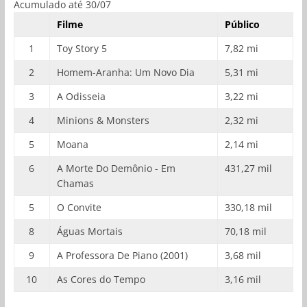
Acumulado até 30/07
Filme
Público
1
Toy Story 5
7,82 mi
2
Homem-Aranha: Um Novo Dia
5,31 mi
3
A Odisseia
3,22 mi
4
Minions & Monsters
2,32 mi
5
Moana
2,14 mi
6
A Morte Do Demônio - Em
431,27 mil
Chamas
5
O Convite
330,18 mil
8
Águas Mortais
70,18 mil
9
A Professora De Piano (2001)
3,68 mil
10
As Cores do Tempo
3,16 mil