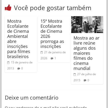
Você pode gostar também
Mostra
15ª Mostra
Ecofalante
Ecofalante
de Cinema
de Cinema
Ambiental
2026
Mostra ao ar
abre
prorroga as
livre reúne
inscrições
inscrições
alguns dos
para filmes
maiores
21 de janeiro de
brasileiros
filmes do
2026
1
cinema
15 de janeiro de
mundial
2013
0
27 de julho de
2015
0
Deixe um comentário
O seu endereço de e-mail não será publicado.