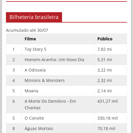
Bilheteria brasileira
Acumulado até 30/07
Filme
Público
1
Toy Story 5
7,82 mi
2
Homem-Aranha: Um Novo Dia
5,31 mi
3
A Odisseia
3,22 mi
4
Minions & Monsters
2,32 mi
5
Moana
2,14 mi
6
A Morte Do Demônio - Em
431,27 mil
Chamas
5
O Convite
330,18 mil
8
Águas Mortais
70,18 mil