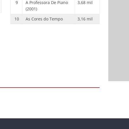
9
A Professora De Piano
3,68 mil
(2001)
10
As Cores do Tempo
3,16 mil