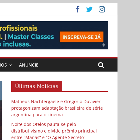
 Cybulski
ema
 vida
MOS
ANUNCIE
Últimas Notícias
Matheus Nachtergaele e Gregório Duvivier
protagonizam adaptação brasileira de série
argentina para o cinema
Noite dos Otelos pauta-se pelo
distributivismo e divide prêmio principal
entre “Manas” e “O Agente Secreto”