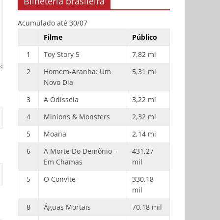
Bilheteria brasileira
Acumulado até 30/07
Filme
Público
1
Toy Story 5
7,82 mi
2
Homem-Aranha: Um
5,31 mi
Novo Dia
3
A Odisseia
3,22 mi
4
Minions & Monsters
2,32 mi
5
Moana
2,14 mi
6
A Morte Do Demônio -
431,27
Em Chamas
mil
5
O Convite
330,18
mil
8
Águas Mortais
70,18 mil