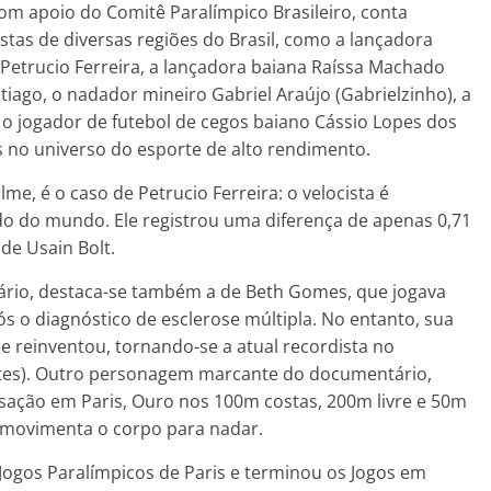
om apoio do Comitê Paralímpico Brasileiro, conta
istas de diversas regiões do Brasil, como a lançadora
 Petrucio Ferreira, a lançadora baiana Raíssa Machado
iago, o nadador mineiro Gabriel Araújo (Gabrielzinho), a
o jogador de futebol de cegos baiano Cássio Lopes dos
s no universo do esporte de alto rendimento.
e, é o caso de Petrucio Ferreira: o velocista é
do do mundo. Ele registrou uma diferença de apenas 0,71
de Usain Bolt.
tário, destaca-se também a de Beth Gomes, que jogava
ós o diagnóstico de esclerose múltipla. No entanto, sua
se reinventou, tornando-se a atual recordista no
ntes). Outro personagem marcante do documentário,
ensação em Paris, Ouro nos 100m costas, 200m livre e 50m
 movimenta o corpo para nadar.
 Jogos Paralímpicos de Paris e terminou os Jogos em