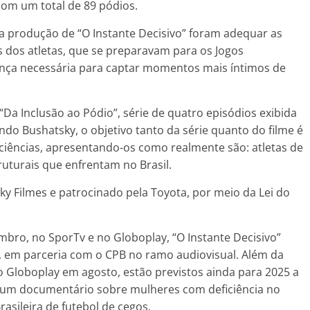
com um total de 89 pódios.
a produção de “O Instante Decisivo” foram adequar as
s dos atletas, que se preparavam para os Jogos
iança necessária para captar momentos mais íntimos de
Da Inclusão ao Pódio”, série de quatro episódios exibida
ndo Bushatsky, o objetivo tanto da série quanto do filme é
ciências, apresentando-os como realmente são: atletas de
ruturais que enfrentam no Brasil.
y Filmes e patrocinado pela Toyota, por meio da Lei do
bro, no SporTv e no Globoplay, “O Instante Decisivo”
 em parceria com o CPB no ramo audiovisual. Além da
no Globoplay em agosto, estão previstos ainda para 2025 a
 um documentário sobre mulheres com deficiência no
asileira de futebol de cegos.