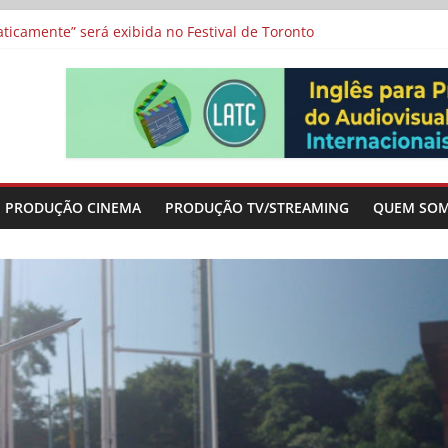
a”, “Os Feiticeiros Inocentes” e filme-tributo de Wajda a Zbigniew
icamente” será exibida no Festival de Toronto
 protagonizam adaptação brasileira de série argentina para o cin
vismo e divide prêmio principal entre “Manas” e “O Agente Secreto”
-metragens sobre envelhecimento criados a partir de histórias de
PRODUÇÃO CINEMA
PRODUÇÃO TV/STREAMING
QUEM SO