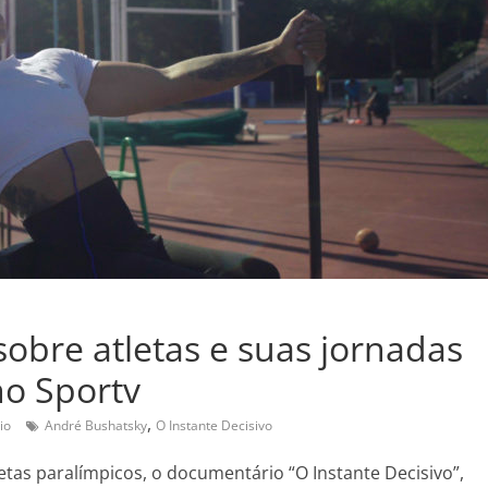
 sobre atletas e suas jornadas
no Sportv
,
io
André Bushatsky
O Instante Decisivo
etas paralímpicos, o documentário “O Instante Decisivo”,