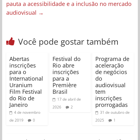
pauta a acessibilidade e a inclusão no mercado
audiovisual
→
Você pode gostar também
Abertas
Festival do
Programa de
inscrições
Rio abre
aceleração
para o
inscrições
de negócios
International
para a
do
Uranium
Première
audiovisual
Film Festival
Brasil
tem
do Rio de
inscrições
17 de abril de
Janeiro
prorrogadas
2026
2
4 de novembro
31 de outubro de
de 2019
0
2025
1