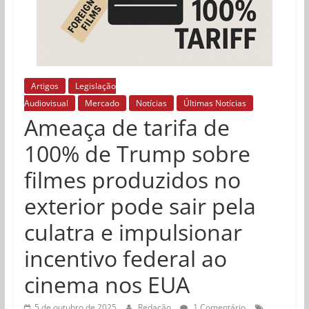
Artigos
Legislação
Audiovisual
Mercado
Notícias
Últimas Notícias
Ameaça de tarifa de
100% de Trump sobre
filmes produzidos no
exterior pode sair pela
culatra e impulsionar
incentivo federal ao
cinema nos EUA
5 de outubro de 2025
Redação
1 Comentário