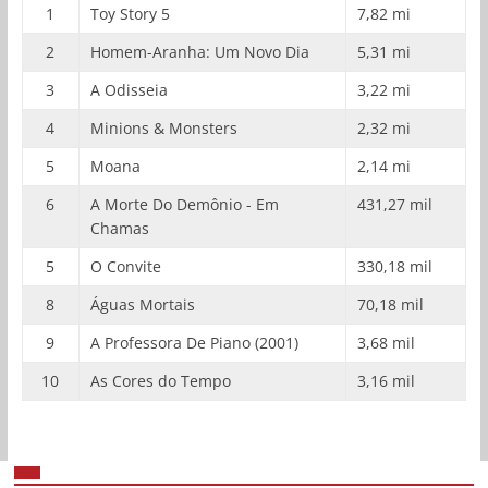
1
Toy Story 5
7,82 mi
2
Homem-Aranha: Um Novo Dia
5,31 mi
3
A Odisseia
3,22 mi
4
Minions & Monsters
2,32 mi
5
Moana
2,14 mi
6
A Morte Do Demônio - Em
431,27 mil
Chamas
5
O Convite
330,18 mil
8
Águas Mortais
70,18 mil
9
A Professora De Piano (2001)
3,68 mil
10
As Cores do Tempo
3,16 mil