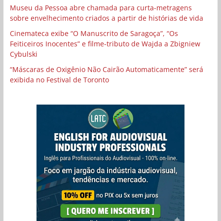
Museu da Pessoa abre chamada para curta-metragens
sobre envelhecimento criados a partir de histórias de vida
Cinemateca exibe “O Manuscrito de Saragoça”, “Os
Feiticeiros Inocentes” e filme-tributo de Wajda a Zbigniew
Cybulski
“Máscaras de Oxigênio Não Cairão Automaticamente” será
exibida no Festival de Toronto