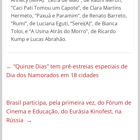
Annecy (MIFA): “Letra de Mão”, de Radhi Meron,
“Caci Pati Tomou um Capote”, de Clara Martins
Hermeto, “Paxuá e Paramim”, de Renato Barreto,
“Rumi”, de Luciana Eguti, “Serei(A)”, de Bianca
Toloi, e “A Usina Atrás do Morro”, de Ricardo
Kump e Lucas Abrahão.
←
“Quinze Dias” tem pré-estreias especiais de
Dia dos Namorados em 18 cidades
Brasil participa, pela primeira vez, do Fórum de
Cinema e Educação, do Eurásia Kinofest, na
Rússia
→