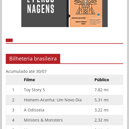
Bilheteria brasileira
Acumulado até 30/07
Filme
Público
1
Toy Story 5
7,82 mi
2
Homem-Aranha: Um Novo Dia
5,31 mi
3
A Odisseia
3,22 mi
4
Minions & Monsters
2,32 mi