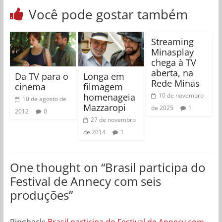
Você pode gostar também
Streaming
Minasplay
chega à TV
aberta, na
Da TV para o
Longa em
Rede Minas
cinema
filmagem
homenageia
10 de novembro
10 de agosto de
Mazzaropi
de 2025
1
2012
0
27 de novembro
de 2014
1
One thought on “
Brasil participa do
Festival de Annecy com seis
produções
”