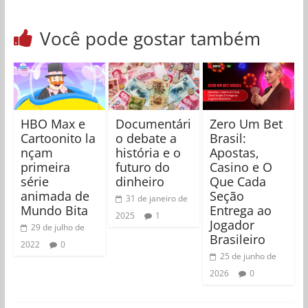
Você pode gostar também
HBO Max e
Documentári
Zero Um Bet
Cartoonito la
o debate a
Brasil:
nçam
história e o
Apostas,
primeira
futuro do
Casino e O
série
dinheiro
Que Cada
animada de
Seção
31 de janeiro de
Mundo Bita
Entrega ao
2025
1
Jogador
29 de julho de
Brasileiro
2022
0
25 de junho de
2026
0