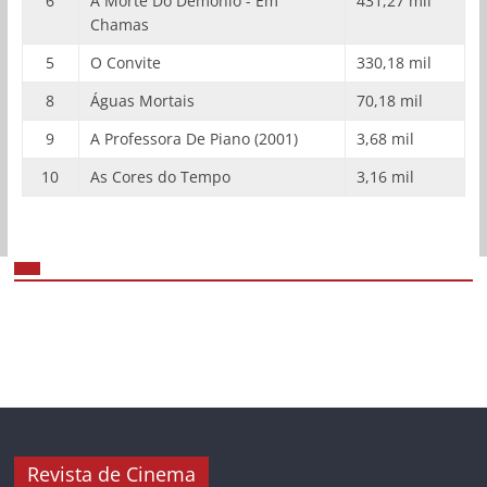
6
A Morte Do Demônio - Em
431,27 mil
Chamas
5
O Convite
330,18 mil
8
Águas Mortais
70,18 mil
9
A Professora De Piano (2001)
3,68 mil
10
As Cores do Tempo
3,16 mil
Revista de Cinema