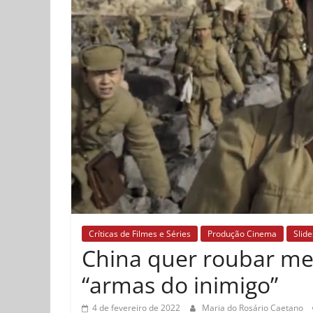
Críticas de Filmes e Séries
Produção Cinema
Slid
China quer roubar me
“armas do inimigo”
4 de fevereiro de 2022
Maria do Rosário Caetano