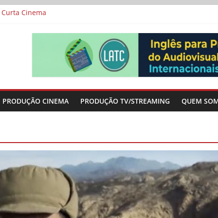
al Curta Cinema
lunos de escolas públicas
 protagonizam adaptação brasileira de série argentina para o cin
vismo e divide prêmio principal entre “Manas” e “O Agente Secreto”
 de Poker da Última Meia Década no Cinema e na TV
PRODUÇÃO CINEMA
PRODUÇÃO TV/STREAMING
QUEM SO