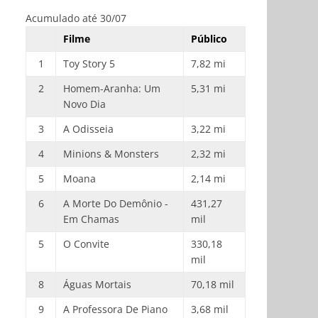
Acumulado até 30/07
Filme
Público
1
Toy Story 5
7,82 mi
2
Homem-Aranha: Um
5,31 mi
Novo Dia
3
A Odisseia
3,22 mi
4
Minions & Monsters
2,32 mi
5
Moana
2,14 mi
6
A Morte Do Demônio -
431,27
Em Chamas
mil
5
O Convite
330,18
mil
8
Águas Mortais
70,18 mil
9
A Professora De Piano
3,68 mil