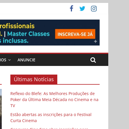
ema
MOS
ANUNCIE
Últimas Notícias
Reflexo do Blefe: As Melhores Produções de
Poker da Última Meia Década no Cinema e na
TV
Estão abertas as inscrições para o Festival
Curta Cinema