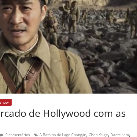
eshow
rcado de Hollywood com as
,
,
,
0 comentários
A Batalha do Lago Changjin
Chen Kaige
Dante Lam