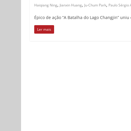
,
,
,
Haiqiang Ning
Jianxin Huang
Ju-Chum Park
Paulo Sérgio
Épico de ação “A Batalha do Lago Changjin” uniu
Ler mais