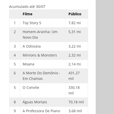
Acumulado até 30/07
Filme
Público
1
Toy Story 5
7,82 mi
2
Homem-Aranha: Um
5,31 mi
Novo Dia
3
A Odisseia
3,22 mi
4
Minions & Monsters
2,32 mi
5
Moana
2,14 mi
6
A Morte Do Demônio -
431,27
Em Chamas
mil
5
O Convite
330,18
mil
8
Águas Mortais
70,18 mil
9
A Professora De Piano
3,68 mil