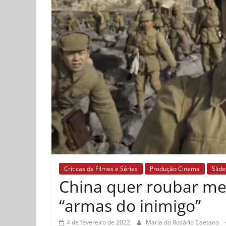
Críticas de Filmes e Séries
Produção Cinema
Slid
China quer roubar me
“armas do inimigo”
4 de fevereiro de 2022
Maria do Rosário Caetano