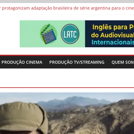
 protagonizam adaptação brasileira de série argentina para o cin
vismo e divide prêmio principal entre “Manas” e “O Agente Secreto”
 de Poker da Última Meia Década no Cinema e na TV
al Curta Cinema
lunos de escolas públicas
PRODUÇÃO CINEMA
PRODUÇÃO TV/STREAMING
QUEM SO