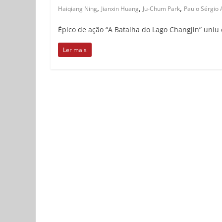
,
,
,
Haiqiang Ning
Jianxin Huang
Ju-Chum Park
Paulo Sérgio
Épico de ação “A Batalha do Lago Changjin” uniu
Ler mais