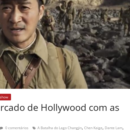
eshow
rcado de Hollywood com as
,
,
,
0 comentários
A Batalha do Lago Changjin
Chen Kaige
Dante Lam