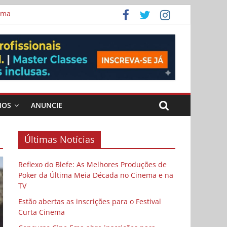
ema
MOS
ANUNCIE
Últimas Notícias
Reflexo do Blefe: As Melhores Produções de
Poker da Última Meia Década no Cinema e na
TV
Estão abertas as inscrições para o Festival
Curta Cinema