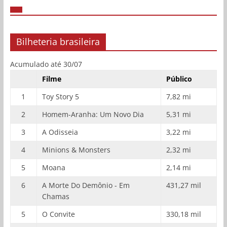
Bilheteria brasileira
Acumulado até 30/07
Filme
Público
1
Toy Story 5
7,82 mi
2
Homem-Aranha: Um Novo Dia
5,31 mi
3
A Odisseia
3,22 mi
4
Minions & Monsters
2,32 mi
5
Moana
2,14 mi
6
A Morte Do Demônio - Em
431,27 mil
Chamas
5
O Convite
330,18 mil