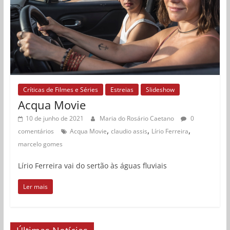
Críticas de Filmes e Séries
Estreias
Slideshow
Acqua Movie
10 de junho de 2021
Maria do Rosário Caetano
0
,
,
,
comentários
Acqua Movie
claudio assis
Lírio Ferreira
marcelo gomes
Lírio Ferreira vai do sertão às águas fluviais
Ler mais