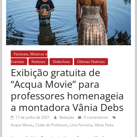
Festivais, Mostras e
Eventos
Notícias
Slideshow
Últimas Notícias
Exibição gratuita de
“Acqua Movie” para
professores homenageia
a montadora Vânia Debs
17 de junho de 2021
Redação
0 comentários
,
,
,
Acqua Movie
Clube do Professor
Lírio Ferreira
Vânia Debs