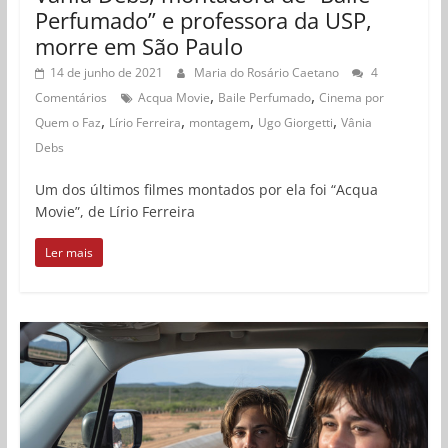
Perfumado” e professora da USP,
morre em São Paulo
14 de junho de 2021
Maria do Rosário Caetano
4
,
,
Comentários
Acqua Movie
Baile Perfumado
Cinema por
,
,
,
,
Quem o Faz
Lírio Ferreira
montagem
Ugo Giorgetti
Vânia
Debs
Um dos últimos filmes montados por ela foi “Acqua
Movie”, de Lírio Ferreira
Ler mais