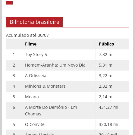
Bilheteria brasileira
Acumulado até 30/07
Filme
Público
1
Toy Story 5
7,82 mi
2
Homem-Aranha: Um Novo Dia
5,31 mi
3
A Odisseia
3,22 mi
4
Minions & Monsters
2,32 mi
5
Moana
2,14 mi
6
A Morte Do Demônio - Em
431,27 mil
Chamas
5
O Convite
330,18 mil
8
Águas Mortais
70,18 mil