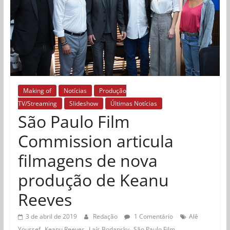
Making of
Notícias
Produção
TV/Streaming
Slideshow
Últimas Notícias
São Paulo Film
Commission articula
filmagens de nova
produção de Keanu
Reeves
3 de abril de 2019
Redação
1 Comentário
Alê
,
,
,
Youssef
Keanu Reeves
Laís Bodansky
São Paulo Film