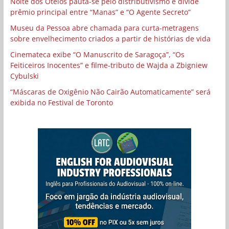
Noite dos Otelos pauta-se pelo distributivismo e divide
prêmio principal entre “Manas” e “O Agente Secreto”
Museu da Pessoa abre chamada para curta-metragens
sobre envelhecimento criados a partir de histórias de vida
Cinemateca exibe “O Manuscrito de Saragoça”, “Os
Feiticeiros Inocentes” e filme-tributo de Wajda a Zbigniew
Cybulski
“Máscaras de Oxigênio Não Cairão Automaticamente” será
exibida no Festival de Toronto