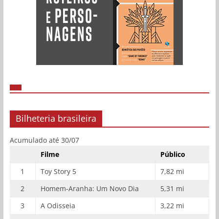
Bilheteria brasileira
Acumulado até 30/07
Filme
Público
1
Toy Story 5
7,82 mi
2
Homem-Aranha: Um Novo Dia
5,31 mi
3
A Odisseia
3,22 mi