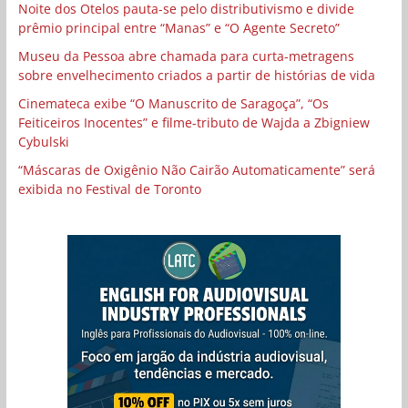
Noite dos Otelos pauta-se pelo distributivismo e divide
prêmio principal entre “Manas” e “O Agente Secreto”
Museu da Pessoa abre chamada para curta-metragens
sobre envelhecimento criados a partir de histórias de vida
Cinemateca exibe “O Manuscrito de Saragoça”, “Os
Feiticeiros Inocentes” e filme-tributo de Wajda a Zbigniew
Cybulski
“Máscaras de Oxigênio Não Cairão Automaticamente” será
exibida no Festival de Toronto