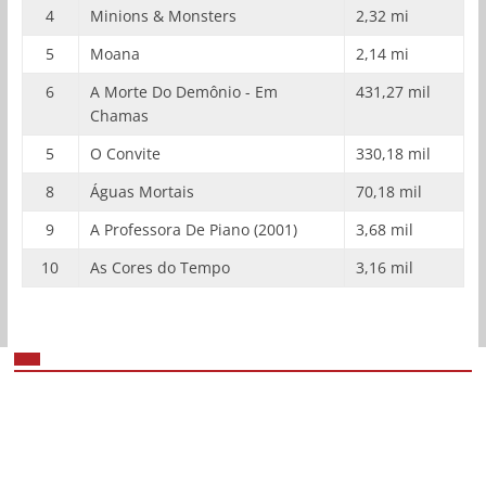
4
Minions & Monsters
2,32 mi
5
Moana
2,14 mi
6
A Morte Do Demônio - Em
431,27 mil
Chamas
5
O Convite
330,18 mil
8
Águas Mortais
70,18 mil
9
A Professora De Piano (2001)
3,68 mil
10
As Cores do Tempo
3,16 mil