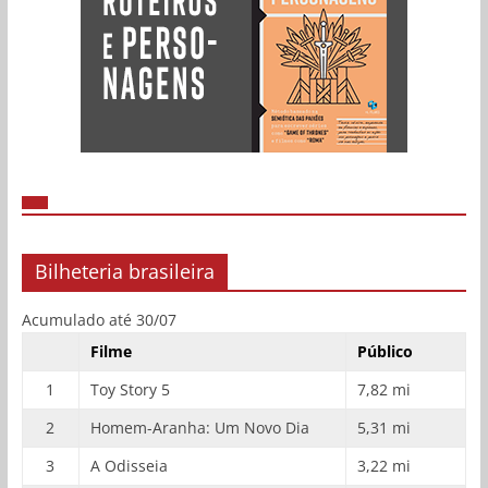
Bilheteria brasileira
Acumulado até 30/07
Filme
Público
1
Toy Story 5
7,82 mi
2
Homem-Aranha: Um Novo Dia
5,31 mi
3
A Odisseia
3,22 mi