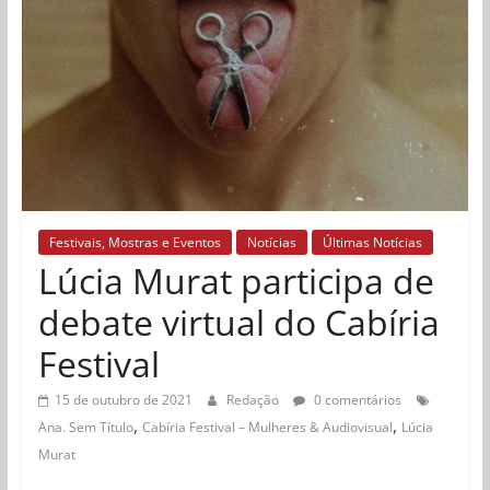
Festivais, Mostras e Eventos
Notícias
Últimas Notícias
Lúcia Murat participa de
debate virtual do Cabíria
Festival
15 de outubro de 2021
Redação
0 comentários
,
,
Ana. Sem Título
Cabíria Festival – Mulheres & Audiovisual
Lúcia
Murat